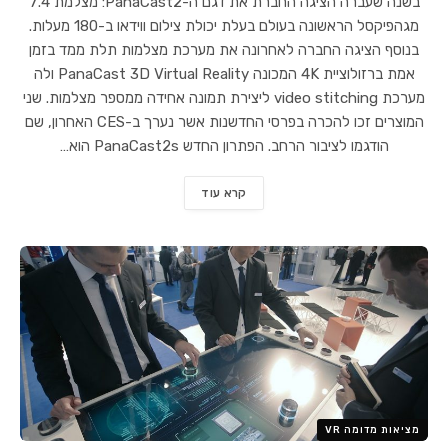
בשנה שעברה הציגה החברת את דגם ה-PanaCast2: מצלמת 7.4
מגהפיקסל הראשונה בעולם בעלת יכולת צילום ווידאו ב-180 מעלות.
בנוסף הציגה החברה לאחרונה את מערכת מצלמות תלת ממד בזמן
אמת ברזולוציית 4K המכונה PanaCast 3D Virtual Reality ולה
מערכת video stitching ליצירת תמונה אחידה ממספר מצלמות. שני
המוצרים זכו להכרה בפרסי החדשנות אשר נערך ב-CES האחרון, שם
הודגמו לציבור הרחב. הפתרון החדש PanaCast2s הוא…
קרא עוד
מציאות מדומה VR