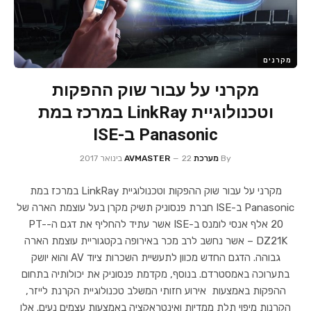
מקרנים
מקרני על עבור שוק ההפקות
וטכנולוגיית LinkRay במרכז במת
Panasonic ב-ISE
By
מערכת AVMASTER
22 בינואר 2017
מקרני על עבור שוק ההפקות וטכנולוגיית LinkRay במרכז במת
Panasonic ב-ISE חברת פנסוניק תשיק מקרן בעל עוצמת הארה של
20 אלף אנסי לומנס ב-ISE אשר עתיד להחליף את דגם ה-PT-
DZ21K – אשר נחשב לרב מכר באירופה בקטגוריית עוצמת הארה
גבוהה. הדגם החדש מכוון לתעשיית השכרות ציוד AV והוא יושק
בתערוכה באמסטרדם. בנוסף, מקדמת פנסוניק את יכולותיה בתחום
ההפקות באמצעות אירוע חזותי המשלב טכנולוגיית הקרנת לייזר,
הקרנות מיפוי תלת ממדיות ואינטראקציה באמצעות עצמים נעים. אלו