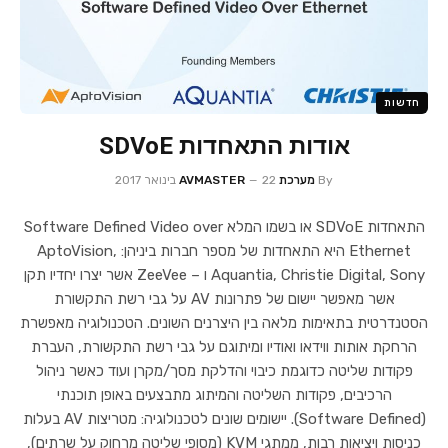
חדשות
אודות התאחדות SDVoE
By
מערכת AVMASTER
22 בינואר 2017
התאחדות SDVoE או בשמו המלא Software Defined Video over
Ethernet היא התאחדות של מספר חברות ביניהן: AptoVision,
Aquantia, Christie Digital, Sony ו – ZeeVee אשר יצרו יחדיו תקן
אשר מאפשר יישום של פתרונות AV על גבי רשת התקשורת
הסטנדרטית בתאימות מלאה בין היצרנים השונים. הטכנולוגיה מאפשרת
הרחקת אותות ווידאו ואודיו ומיתוגם על גבי רשת התקשורת, העברת
פקודות שליטה כדוגמת כיבוי והדלקת מסך/מקרן ועוד כאשר ניהול
הרכיבים, פקודות השליטה והמיתוג מתבצעים באופן תוכנתי
(Software Defined). יישומים שונים לטכנולוגיה: מטריצות AV בעלות
כניסות ויציאות רבות, ממתגי KVM (מסופי שליטה מרחוק על שרתים),