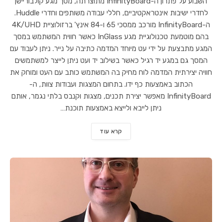
השבוע על פתרון ה-InfinityBoard מתוצרתה, מסך מגע קולבוריישן
לחדרי ישיבות אינטראקטיביים, חללי עבודה משותפים וחדרי Huddle.
ה-InfinityBoard מורכב ממסכי 65 ו-84 אינץ' ברזולוציית 4K/UHD
בהם מוטמעת טכנולוגיית מגע InGlass כאשר חווית המשתמש במסך
המגע מתבצעת על ידי עט מיוחד המדמה כתיבה על נייר. ניתן לעבוד עם
המסך גם במגע יד רגיל כאשר בשילוב יד ועט ניתן לייצר למשתמשים
חוויה יצירתית המדמה לוח מחיק בה המשתמש כותב עם העט ומוחק את
הכתוב באמצעות כף ידו. בתחום המצגות ועבודות צוות, ה-
InfinityBoard מאפשר יצירת תכנים, מצגות וקנבס בלתי נגמר, אותם
ניתן לייבא ולייצא באמצעות תוכנת…
קרא עוד