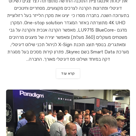
את יכולות אינטגרציית התוכנה החדשה מתוצרתה לצד צגים לשילוט
דיגיטלי ופתרונות הקרנה לצרכים מקצועיים, מסחריים וחינוכיים
בתערוכה השנה. בחברה מסרו כי יציגו את מקרן הלייזר בעל רזולוציית
4K UHD מתוצרתה באזור המוגדר One-stop solution. המקרן
מדגם -LU9715 BlueCore, מאפשר הקרנה אנכית והקרנה על גבי
משטחים מעוקלים (360 מעלות) ומאפשר יצירה של מיצגים מרהיבים
ומאתגרים. בנוסף תוצג תוכנת X-Sign לניהול תכני שילוט דיגיטלי,
מערכת Smart Data בשם Skyrec, פתרון קירות מסכים בעל מסגרת
דקה במיוחד ושילוט פס דיגיטלי מאורך. החברה…
קרא עוד