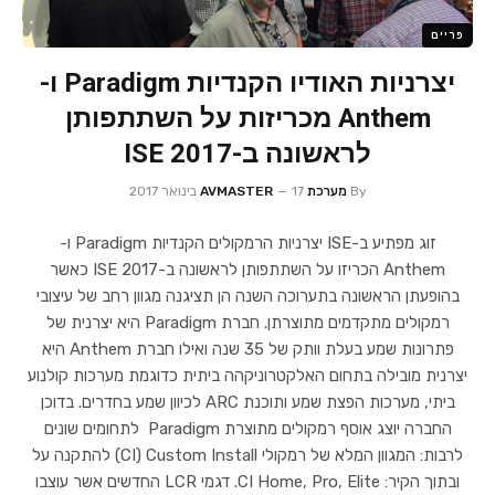
פריים
יצרניות האודיו הקנדיות Paradigm ו-
Anthem מכריזות על השתתפותן
לראשונה ב-ISE 2017
By
מערכת AVMASTER
17 בינואר 2017
זוג מפתיע ב-ISE יצרניות הרמקולים הקנדיות Paradigm ו-
Anthem הכריזו על השתתפותן לראשונה ב-ISE 2017 כאשר
בהופעתן הראשונה בתערוכה השנה הן תציגנה מגוון רחב של עיצובי
רמקולים מתקדמים מתוצרתן. חברת Paradigm היא יצרנית של
פתרונות שמע בעלת וותק של 35 שנה ואילו חברת Anthem היא
יצרנית מובילה בתחום האלקטרוניקהה ביתית כדוגמת מערכות קולנוע
ביתי, מערכות הפצת שמע ותוכנת ARC לכיוון שמע בחדרים. בדוכן
החברה יוצג אוסף רמקולים מתוצרת Paradigm לתחומים שונים
לרבות: המגוון המלא של רמקולי CI) Custom Install) להתקנה על
ובתוך הקיר: CI Home, Pro, Elite. דגמי LCR החדשים אשר עוצבו