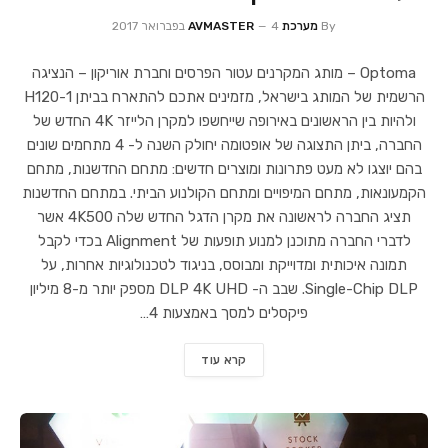
By
מערכת AVMASTER
4 בפברואר 2017
Optoma – מותג המקרנים עטור הפרסים וחברת אוריקון – הנציגה
הרשמית של המותג בישראל, מזמינים אתכם להתארח בביתן 1-H120
ולהיות בין הראשונים באירופה שייחשפו למקרן הלייזר 4K החדש של
החברה, ביתן התצוגה של אופטומה יחולק השנה ל- 4 מתחמים שונים
בהם יוצגו לא מעט פתרונות ומוצרים חדשים: מתחם החדשנות, מתחם
הקמעונאות, מתחם המיפויים ומתחם הקולנוע הביתי. במתחם החדשנות
תציג החברה לראשונה את מקרן הדגל החדש שלה 4K500 אשר
לדברי החברה מתוכנן למנוע תופעות של Alignment בכדי לקבל
תמונה איכותית ומדוייקת ומבוסס, בניגוד לטכנולוגיות אחרות, על
Single-Chip DLP. שבב ה- DLP 4K UHD מספק יותר מ-8 מיליון
פיקסלים למסך באמצעות 4…
קרא עוד