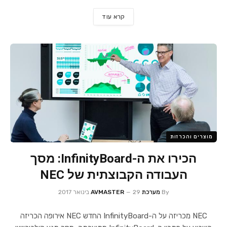
קרא עוד
מוצרים והכרזות
הכירו את ה-InfinityBoard: מסך
העבודה הקבוצתית של NEC
By
מערכת AVMASTER
29 בינואר 2017
NEC מכריזה על ה-InfinityBoard החדש NEC אירופה הכריזה