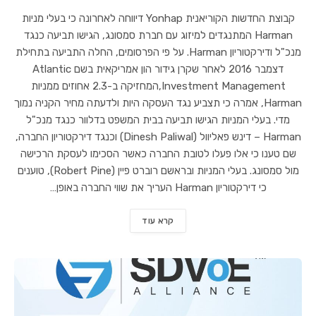
קבוצת החדשות הקוריאנית Yonhap דיווחה לאחרונה כי בעלי מניות
Harman המתנגדים למיזוג עם חברת סמסונג, הגישו תביעה כנגד
מנכ"ל ודירקטוריון Harman. על פי הפרסומים, החלה התביעה בתחילת
דצמבר 2016 לאחר שקרן גידור הון אמריקאית בשם Atlantic
Investment Management,המחזיקה ב-2.3 אחוזים ממניות
Harman, אמרה כי תצביע נגד העסקה היות ולדעתה מחיר הקניה נמוך
מדי. בעלי המניות הגישו תביעה בבית המשפט בדלוור כנגד מנכ"ל
Harman – דינש פאליוול (Dinesh Paliwal) וכנגד דירקטוריון החברה,
שם טענו כי אלו פעלו לטובת החברה כאשר הסכימו לעסקת הרכישה
מול סמסונג. בעלי המניות ובראשם רוברט פיין (Robert Pine), טוענים
כי דירקטוריון Harman העריך את שווי החברה באופן…
קרא עוד