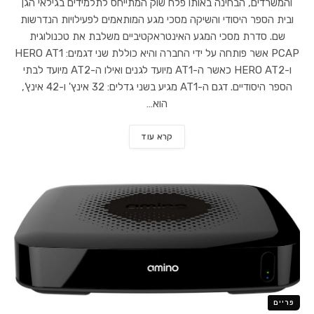
והמשרדים, הבחינה באותו פלח שוק המתייחס לתלמידים בגילאי הגן
ובית הספר היסודי והשיקה מסכי מגע המותאמים לפעילויות הנדרשות
שם. סדרת מסכי המגע האינטראקטיביים משלבת את טכנולוגית
PCAP אשר פותחה על ידי החברה והיא כוללת שני דגמים: HERO AT1
ו-HERO AT2 כאשר ה-AT1 מיועד לגנים ואילו ה-AT2 מיועד לבתי
הספר היסודיים. דגם ה-AT1 מגיע בשני גדלים: 32 אינץ' ו-42 אינץ',
הוא…
קרא עוד
פריים