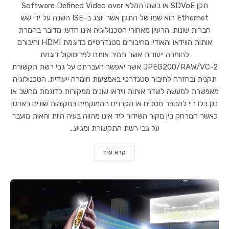
תקן SDVoE או בשמו המלא Software Defined Video over
Ethernet הוא שמו של התקן אשר יוצג ב-ISE השנה על ידי שש
חברות שונות. הרעיון מאחורי הטכנולוגיה אינו חדש: מדובר בהמרת
אותות הווידאו והאודיו מחיבורים סטנדרטיים כדוגמת HDMI וחיבורם
לחומרה ייעודית אשר תמיר אותם לפרוטוקול דוגמת
JPEG200/RAW/VC-2 אשר יאפשר העברתם על גבי רשת תקשורת
תקנית ובחזרה לחיבור סטנדרטי באמצעות חומרה ייעודית. הטכנולוגיה
מאפשרת למעשה לשדר אותות ווידאו שונים ממקורות כדוגמת מחשב או
נגן בלו ריי למספר מסכים או מקרנים הממוקמים במקומות שונים בארגון
כאשר המרחק בין מקור השידור ליד אינו מהווה בעיה היות והאות מועבר
על גבי רשת התקשורת ומגיע…
קרא עוד