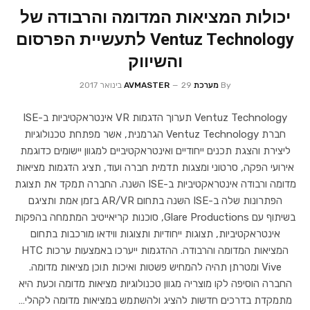
יכולות המציאות המדומה והרבודה של
Ventuz Technology לתעשיית הפרסום
והשיווק
By
מערכת AVMASTER
29 בינואר 2017
Ventuz Technology תערוך הדגמות VR אינטראקטיביות ב-ISE
חברת Ventuz Technology הגרמנית, אשר מפתחת טכנולוגיות
ליצירת והצגת תכנים ייחודיים ואינטראקטיביים למגוון יישומים כדוגמת
אירועי הפקה, סרטוני ומצגות תדמית חברה ועוד, תציג הדגמות מציאות
מדומה ורבודה אינטראקטיביות ב-ISE השנה. החברה תמקד את תצוגת
הפתרונות שלה ב-ISE השנה בתחום AR/VR בזמן אמת ותציגם
בשיתוף עם Glare Productions, סוכנות קריאייטיב המתמחה בהפקות
אינטראקטיביות, תצוגות ייחודיות ותצוגות ווידאו מורכבות בתחום
המציאות המדומה והרבודה. ההדגמות ייערכו באמצעות ערכות HTC
Vive ומטרתן תהיה להמחיש פשטות ואיכות תוכן מציאות מדומה.
החברה הוסיפה לקו מוצריה מגוון טכנולוגיות מציאות מדומה וכעת היא
מתמקדת בדרכים חדשות להציג ולהשתמש במציאות מדומה לקהלי…