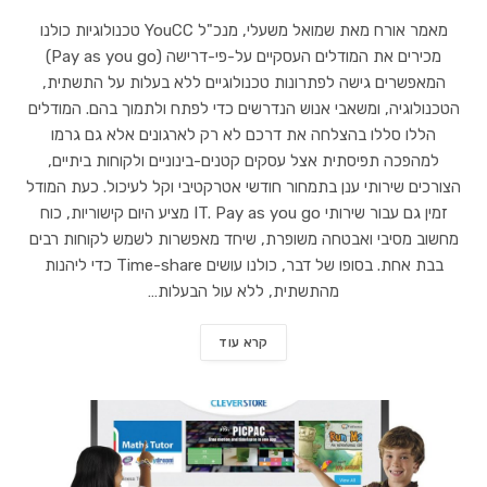
מאמר אורח מאת שמואל משעלי, מנכ"ל YouCC טכנולוגיות כולנו
מכירים את המודלים העסקיים על-פי-דרישה (Pay as you go)
המאפשרים גישה לפתרונות טכנולוגיים ללא בעלות על התשתית,
הטכנולוגיה, ומשאבי אנוש הנדרשים כדי לפתח ולתמוך בהם. המודלים
הללו סללו בהצלחה את דרכם לא רק לארגונים אלא גם גרמו
למהפכה תפיסתית אצל עסקים קטנים-בינוניים ולקוחות ביתיים,
הצורכים שירותי ענן בתמחור חודשי אטרקטיבי וקל לעיכול. כעת המודל
זמין גם עבור שירותי IT. Pay as you go מציע היום קישוריות, כוח
מחשוב מסיבי ואבטחה משופרת, שיחד מאפשרות לשמש לקוחות רבים
בבת אחת. בסופו של דבר, כולנו עושים Time-share כדי ליהנות
מהתשתית, ללא עול הבעלות…
קרא עוד