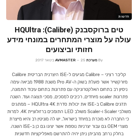
חדשות
טים ברוקסבנק (Calibre): HQUltra
עולה על מוצרי המתחרים במונחי מידע
חזותי וביצועים
By
מערכת AVMASTER
25 בינואר 2017
קליבר רציני – Calibre מגיעים ל-ISE היצרנית הבריטית Calibre
מיורקשייר אשר פועלת בשוק ה-Pro AV משנת 1988 מביאה עימה
ניסיון רב בתחום האלקטרוניקה עם פתרונות בתחום עיבוד התמונה,
פתרונות scaler מיוחדים, רכיבים למסכים, מסכי תצוגה ועוד. השנה
תדגים Calibre ב-ISE את יכולות סדרת HQUltra 4K – ממתגים
משולבי Scaler ו-Scaler משולב LED התומכים ברזולוציית 4K. למרות
כי החברה לא מוכרת במיוחד בישראל, יש לה מוניטין רב והיא מייצרת
מוצרי OEM גם עבור יצרניות נוספות אשר יציגו גם כן ב-ISE השנה.
בחלק נרחב מהביתן ניתן יהיה להתרשם מאפליקציות חדשניות