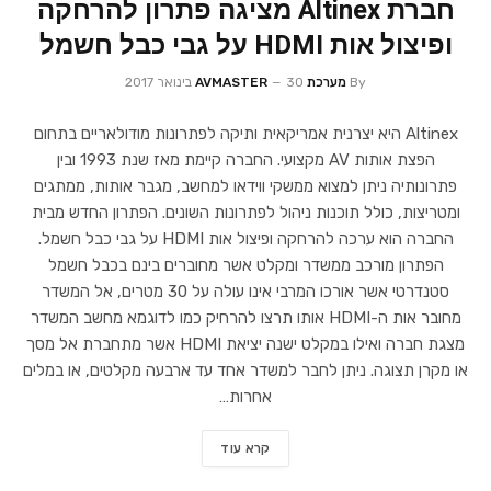
חברת Altinex מציגה פתרון להרחקה
ופיצול אות HDMI על גבי כבל חשמל
By
מערכת AVMASTER
30 בינואר 2017
Altinex היא יצרנית אמריקאית ותיקה לפתרונות מודולאריים בתחום
הפצת אותות AV מקצועי. החברה קיימת מאז שנת 1993 ובין
פתרונותיה ניתן למצוא ממשקי ווידאו למחשב, מגבר אותות, ממתגים
ומטריצות, כולל תוכנות ניהול לפתרונות השונים. הפתרון החדש מבית
החברה הוא ערכה להרחקה ופיצול אות HDMI על גבי כבל חשמל.
הפתרון מורכב ממשדר ומקלט אשר מחוברים בינם בכבל חשמל
סטנדרטי אשר אורכו המרבי אינו עולה על 30 מטרים, אל המשדר
מחובר אות ה-HDMI אותו תרצו להרחיק כמו לדוגמא מחשב המשדר
מצגת חברה ואילו במקלט ישנה יציאת HDMI אשר מתחברת אל מסך
או מקרן תצוגה. ניתן לחבר למשדר אחד עד ארבעה מקלטים, או במלים
אחרות…
קרא עוד