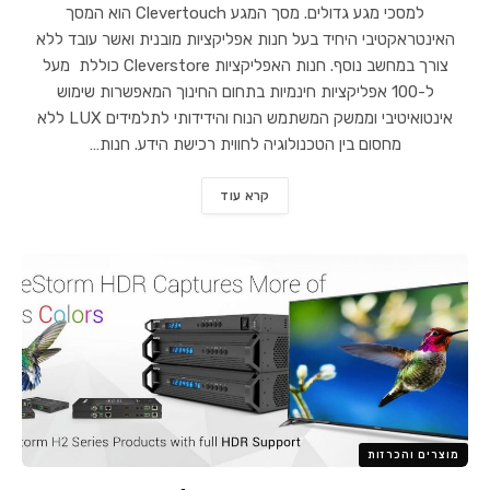
למסכי מגע גדולים. מסך המגע Clevertouch הוא המסך
האינטראקטיבי היחיד בעל חנות אפליקציות מובנית ואשר עובד ללא
צורך במחשב נוסף. חנות האפליקציות Cleverstore כוללת מעל
ל-100 אפליקציות חינמיות בתחום החינוך המאפשרות שימוש
אינטואיטיבי וממשק המשתמש הנוח והידידותי לתלמידים LUX ללא
מחסום בין הטכנולוגיה לחווית רכישת הידע. חנות…
קרא עוד
מוצרים והכרזות