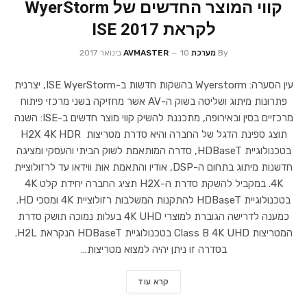
קווי המוצר החדשים של WyerStorm
לקראת ISE 2017
By
מערכת AVMASTER
10 בינואר 2017
עין הסערה: Wyerstorm בהשקות חדשות ב-ISE WyerStorm, יצרנית
פתרונות מיתוג ושליטה בשוק ה-AV אשר מחזיקה בשני מרכזי פיתוח
מרכזיים בסין ובאירופה, מתכננת להשיק קווי מוצר חדשים ב-ISE: השנה
תוצג ספינת הדגל של החברה והיא סדרת מטריצות H2X 4K HDR
בטכנולוגיית HDBaseT, סדרה המותאמת לשוק הביתי והעסקי ומציגה
חדשנות מיתוג בתחום ה-DSP, אודיו והתאמת אות ווידאו עד לרזולוציית
4K. במקביל להשקת סדרת ה-H2X תציג החברה יחידת קלט 4K
בטכנולוגיית HDBaseT להתקנות המשלבות רזולוציית 4K ומסכי HD.
כמענה לדרישה הגוברת למוצרי 4K UHD בעלות נמוכה תושק סדרת
המטריצות Class B 4K UHD בטכנולוגיית HDBaseT הנקראת H2L.
בסדרה זו ניתן יהיה למצוא מטריצות…
קרא עוד