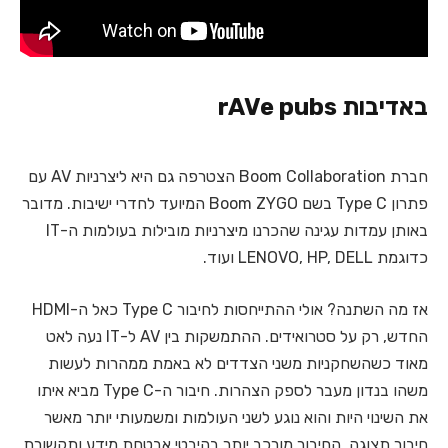
באדיבות rAVe pubs
חברת Boom Collaboration הצטרפה גם היא ליצרניות AV עם
פתרון Type C בשם Boom ZYGO המיועד לחדרי ישיבות. מדובר
באותן עמדות עגינה שהכרנו מיצרניות מובילות בעולמות ה-IT
כדוגמת LENOVO, HP, DELL ועוד.
אז מה השתנה? אולי ההתייחסות לחיבור Type C כאל ה-HDMI
החדש, רק על סטרואידים. ההתמשקות בין AV ל-IT נעה לאט
מאוד כשהשחקניות משני הצדדים לא באמת ממהרות לעשות
משהו בנדון מעבר לספק הצהרות. חיבור ה-Type C מביא איתו
את השינוי היות והוא נוגע לשני העולמות ומשמעותי יותר מאשר
חיבור תצוגה. החיבור מורכב יותר בהיבטי אבטחת מידע ותקשורת