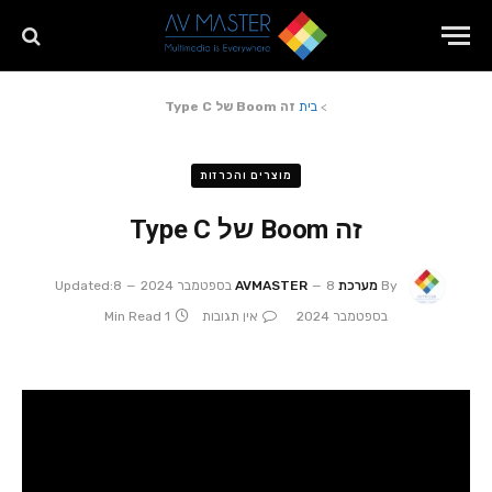
>
בית
זה Boom של Type C
מוצרים והכרזות
זה Boom של Type C
By
מערכת AVMASTER
8 בספטמבר 2024
8
Updated:
בספטמבר 2024
אין תגובות
1 Min Read