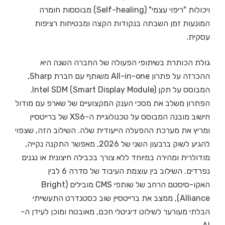
ויכולות "ריפוי עצמי" (Self-healing) מבוססות חומרה
המונעות זמן השבתה בנקודות הקצה ומבטיחות רציפות
עסקית.
גולת הכותרת בשיתופי הפעולה של החברה השנה היא
ההכרזה על פתרון All-in-one משותף עם חברת Sharp,
המבוסס על תקן Intel SDM (Smart Display Module).
הפתרון משלב את מסכי הענק המקצועיים של שארפ עם מודול
חישוב מובנה המבוסס על טכנולוגיית ה-XS6 של ברייטסיין
ומריץ את מערכת ההפעלה הייעודית שלה. השילוב הזה, שצפוי
להגיע לשוק ברבעון השני של 2026, מאפשר התקנה נקייה,
מודולרית ומהירה במיוחד ללא צורך בכבילה חיצונית או נגנים
נפרדים. השילוב בין עוצמת העיבוד של סדרה 6 לבין
האקו-סיסטם הרחב של שותפי CMS מובילים (Bright
Alliance), ממצב את ברייטסיין שוב כסטנדרט התעשייתי
הבלתי מעורער לשילוט דיגיטלי חכם, מאובטח ומוכן לעידן ה-