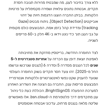
ללא צורך בחיבור לענן, מה שמבטיח מהירות תגובה חסרת
תקדים, אבטחת נתונים עילאית ושמירה מקסימלית על פרטיות
הלקוחות. בביתן החברה הוצגו הדגמות חיות של זיהוי
אובייקטים (Object Detection), ניתוח מבטים (Gaze
tracking) ומדידת קהל בזמן אמת, המבוצעים כולם מקומית
על גבי הנגן תוך כדי ניגון וידאו ב-4K חלק ב-60 פריימים
לשנייה.
לצד החומרה החדשה, ברייטסיין מחזקת את מחויבותה
לאמינות יוצאת דופן עם הכרזה על
אחריות סטנדרטית ל-5
שנים
לכל הנגנים מסדרה 5 וסדרה 6 (לנגנים שנרכשו ונרשמו
החל מ-2025). זהו צעד חסר תקדים בשוק החומרה העולמי
שנועד להעניק שקט נפשי לאינטגרטורים וללקוחות אנטרפרייז
המבצעים פריסות ענק. החברה גם הציגה את השדרוג האחרון
למערכת ההפעלה BrightSignOS, הכוללת כעת כלי ניהול
ענן מתקדמים דרך פלטפורמת ה-bsn.cloud. אלו מאפשרים
שליטה מלאה בנגנים מרחוק, עדכוני אבטחה אוטומטיים