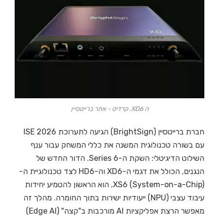
ה XD6. קרדיט - אתר ברייטסיין
חברת ברייטסיין (BrightSign) הגיעה לתערוכת ISE 2026
עם בשורה טכנולוגית המשנה את כללי המשחק עבור ענף
השילוט הדיגיטלי: השקת ה-Series 6. הדור החדש של
הנגנים, הכולל את דגמי ה-XD6 וה-HD6 לצד טכנולוגיית ה-
XS6 (System-on-a-Chip), הוא הראשון להטמיע יחידות
עיבוד עצבי (NPU) ייעודיות ישירות בתוך החומרה. מהלך זה
מאפשר הרצת אפליקציות AI מורכבות ב"קצה" (Edge AI)