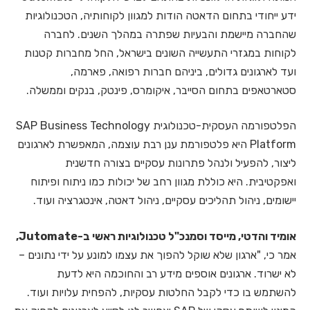
ידע ייחודי בתחום הדאטה הודות למגוון לקוחותיה, הטכנולוגיות
שהחברה מיישמת והבעיות שפתרה במהלך השנים. לחברה
לקוחות במגזרי התעשייה השונים בישראל, החל מחברות קטנות
ועד לארגונים גדולים, ביניהם חברות רפואה, פארמה,
סטארטאפים בתחום הסייבר, איקומרס, פינטק, בנקים וממשלה.
הפלטפורמה העסקית-טכנולוגית SAP Business Technology
Platform היא פלטפורמת ענן רבת עוצמה, המאפשרת לארגונים
ליצור, להפעיל ולנהל פתרונות עסקיים בצורה חדשנית
ואפקטיבית. היא כוללת מגוון רחב של יכולות כמו ניתוח ופיתוח
יישומים, ניהול תהליכים עסקיים, ניהול דאטה, אינטגרציה ועוד.
אומיד והדטי, מייסד וסמנכ"ל טכנולוגיות ראשי ב-Jutomate,
אמר כי, "ארגון שלא שוקל להפוך את עצמו למונע על ידי נתונים –
לא ישרוד. ארגונים אוספים מידע רב והחוכמה היא לדעת
להשתמש בו כדי לקבל החלטות עסקיות, להפחית עלויות ועוד.