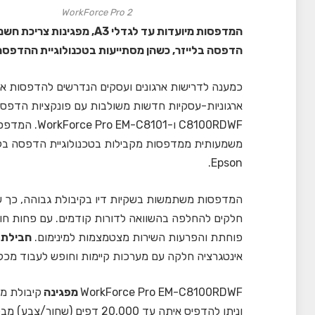
WorkForce Pro 2
המדפסות מיועדות עד לגדלי 3
הדפסה בלייזר, כשהן מסתייעות
בטכנולוגיית ההדפסה לל
כמענה לדרישות ארגונים ועסקים הנדרשים להדפסות אי
ארגוניות-עסקיות חדשות משולבות
עם פונקציות הדפס
משמעותית ממדפסות מקבילות בטכנולוגיית הדפסה בלי
.
Epson
המדפסות משתמשות בשקיות דיו בקיבולת גבוהה, כך 
חלקים להחלפה בהשוואה לדורות קודמים.
עם פחות חו
פוחתת והפרעות השירות מצטמצמות למינימום.
חבילת 
אינטגרציה חלקה עם מערכות קיימות וחופש לעבוד מכל
WorkForce Pro EM-C8100RDWF
מפגינה
וניתן ל
הדפיס איתה עד 20,000 דפים (שחור/צבע) מבלי להחליף חומרים מתכלים. לדברי