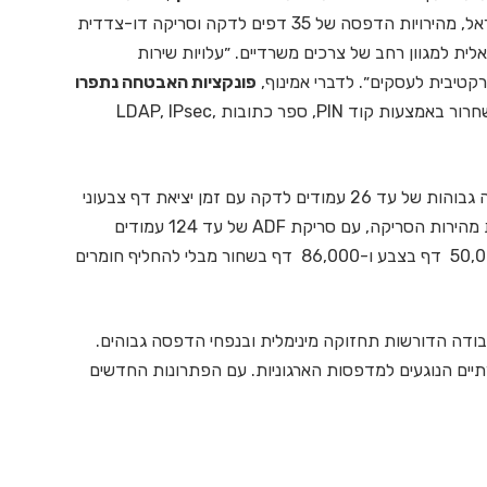
, מהירויות הדפסה של 35 דפים לדקה וסריקה דו-צדדית
ידיאלית למגוון רחב של צרכים משרדיים. ״עלויות שירות
רקטיבית לעסקים״.
לדברי אמינוף,
פונקציות האבטחה נתפרו
דוגמת הדפסה חסויה מאובטחת עם שחרור באמצעות קוד PIN, ספר כתובות LDAP, IPsec,
מהירויות הדפסה גבוהות של עד 26 עמודים לדקה עם זמן יציאת דף צבעוני
ראשון של 5.5 שניות בלבד. הדגם משפר משמעותית את מהירות הסריקה, עם סריקת ADF של עד 124 עמודים
דו-צדדיים בדקה. קיבולת מיכלי הדיו מספיקים לעד 50,000 דף בצבע ו-86,000 דף בשחור מבלי להחליף חומרים
בודה הדורשות תחזוקה מינימלית ובנפחי הדפסה גבוהים.
יים הנוגעים למדפסות הארגוניות. עם הפתרונות החדשים