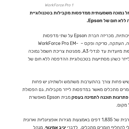
WorkForce Pro 1
A, מפגינות צריכת חשמל נמוכה משמעותית ממדפסות מקבילות בטכנולוגיית
א חום של Epson
.
כותיות, מכריזה חברת
Epson
על שתי מדפסות
ה, העתקה, סריקה ופקס –
WorkForce Pro EM-
C8100RDWF ו-WorkForce Pro EM-C8101. המדפסות מיועדות עד לגדלי A3, מפגינות צריכת חשמל נמוכה
יזר כשהן מסתייעות
בטכנולוגיית ההדפסה ללא חום של
שיש פחות צורך בהתערבות משתמש ולשתיהן יש
פחות
מרים מתכלים מאשר במדפסות לייזר מקבילות, גם הפסולת
פתרונות תוכנה לתמיכה בעסק
מבית Epson מאפשרת
 מקום.
קיבולת מרבית של 1,835 דפים באמצעות מגירות אופציונליות וארונית
יניב אמינוף
,
מנהל