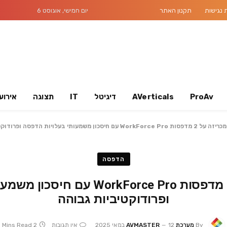
נגישות
תקנון האתר
יום חמישי, אוגוסט 6
ProAv
AVerticals
דיגיטל
IT
תצוגה
אירוע
הדפסה
Epson מכריזה על 2 מדפסות Force Pro
ופרודוקטיביות גבוהה
By
מערכת AVMASTER
12 במאי 2025
אין תגובות
2 Mins Read