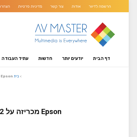
הרשמה לדיוור
אודות
צור קשר
מדיניות פרטיות
הצהרת 
דף הבית
יודעים יותר
חדשות
עתיד העבודה
>
בית
Epson מכריזה על 2 מדפסות WorkForce Pro עם חיסכון משמעותי בעלויות הדפסה ופרודוקטיביות גבוהה