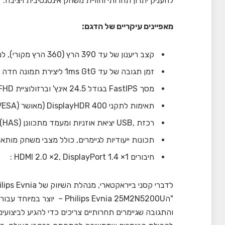
להעניק יתרון תחרותי וחוויית משחק אינטנסיבית ויציבה.
מאפיינים עיקריים של הדגם:
קצב ריענון של עד 390 הרץ (360 הרץ מקורי), למשחק רציף ללא עיכובים
זמן תגובה של עד 1ms GtG ליצירת תמונה חדה ומדויקת
מסך FastIPS בגודל 24.5 אינץ' וברזולוציית FHD
תאימות לתקני DisplayHDR 400 (מאושר (VESA
רכזת ,USB יציאת אוזניות ומעמד מתכוונן (HAS)
תכונות ייעודיות לגיימרים, כולל מצבי משחק מות
חיבורים HDMI 2.0 ×2, DisplayPort 1.4 ×1 :
לדברי קסני בייראקטארי, מנהלת השיווק של Philips Evnia באירופה:
והתגובה שגיימרים תחרותיים צריכים כדי להגיע לביצוע