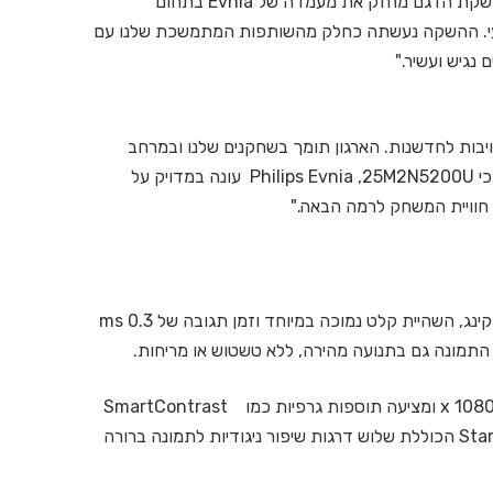
לקהילת הגיימרים שממשיכה להתפתח ברחבי העולם. השקת הדגם מחזק את מעמדה של Evnia בתחום
מקצועי. ההשקה נעשתה כחלק מהשותפות המתמשכת שלנו עם
ם משותפים ומחויבות לחדשנות. הארגון תומך בשחקנים שלנו ובמרחב
V.Hive עם מסכים מהמתקדמים בתחום. אנחנו סבורים כי Philips Evnia ,25M2N5200U עונה במדויק על
המסך מצויד בקצב ריענון של 390 הרץ הניתן לאוברקלוקינג, השהיית קלט נמוכה במיוחד וזמן תגובה של ms 0.3
התצוגה מבוססת על פאנל FastIPS ברזולוציית 1920 1080 x ומציעה תוספות גרפיות כמו SmartContrast
להתאמת צבעים ואור אחורי, ותוכנת Stark ShadowBoost הכוללת שלוש דרגות שיפור ניגודיות לתמונה ברורה