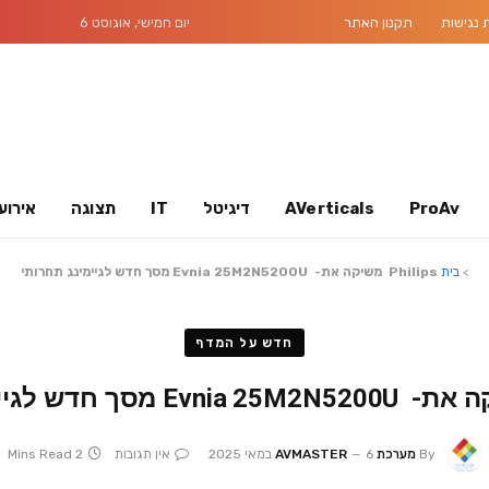
נגישות
תקנון האתר
יום חמישי, אוגוסט 6
ProAv
AVerticals
דיגיטל
IT
תצוגה
אירוע
>
בית
Philips משיקה את- Evnia 25M2N5200U מסך חדש לגיימינג תחרותי
חדש על המדף
By
מערכת AVMASTER
6 במאי 2025
אין תגובות
2 Mins Read