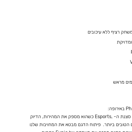
אמים מראש
"הPhilips Evnia 25M2N5200U – יוצר במיוחד עבור סצנת ה- ,Esports כשהוא מספק את המהירות, הדיוק
ים הטובים ביותר. פיתוח הדגם מבטא את המחויבות שלנו