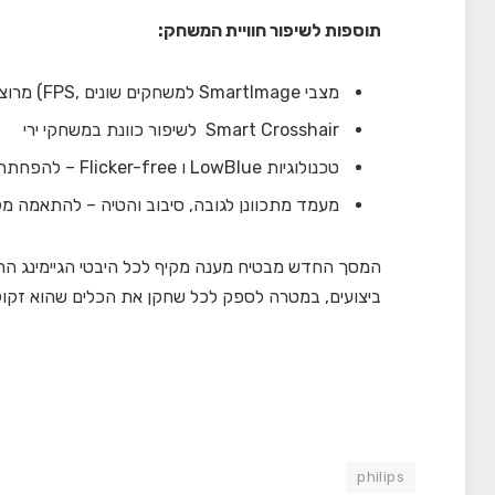
תוספות לשיפור חוויית המשחק:
מצבי SmartImage למשחקים שונים ,FPS) מרוצים, משחקי אסטרטגיה)
Smart Crosshair לשיפור כוונת במשחקי ירי
טכנולוגיות LowBlue ו Flicker-free – להפחתת עומס על העיניים
מעמד מתכוונן לגובה, סיבוב והטיה – להתאמה 
המסך החדש מבטיח מענה מקיף לכל היבטי הגיימינג התחר
ביצועים, במטרה לספק לכל שחקן את הכלים שהוא זקוק
philips