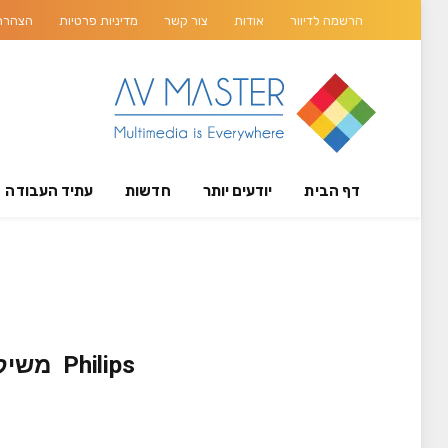
הרשמה לדיוור
אודות
צור קשר
מדיניות פרטיות
הצהרת 
דף הבית
יודעים יותר
חדשות
עתיד העבודה
Philips משיקה את- Evnia 25M2N5200U מסך חדש לגיימינג תחרותי