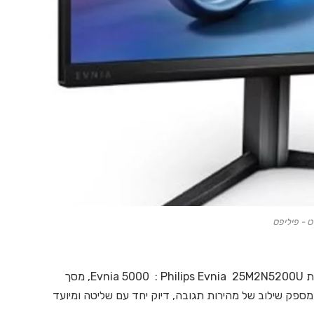
ט - פיליפס
Philips Monitors מודיעה על השקת דגם חדש בסדרת Evnia 5000 : Philips Evnia 25M2N5200U, מסך
 Esports תחרותיים. הדגם מספק שילוב של מהירות תגובה, דיוק יחד עם שליטה ומיועד