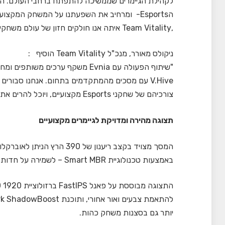
הEsports- ומרחיב את השפעתנו על המשחק ה
,Team Vitality איתה אנו חולקים חזון של עולם משחקים נגיש ועשיר."
ניקולס מאורר, מנכ"ל Team Vitality הוסיף :
"שיתוף הפעולה עם Evnia משקף ערכי
צורכיהם של שחקני Esports מקצועיים, ויוכל להרים את חוויית המשחק לרמה הבאה."
תצוגה מהירה ומדויקת לגיימרים מקצועיים
באמצעות טכנולוגיית Smart MBR – לשמירה על חדות התמונה גם בתנועה מהירה, ללא טשטוש או מריחות.
יותר גם בסצנות משחק כהות.