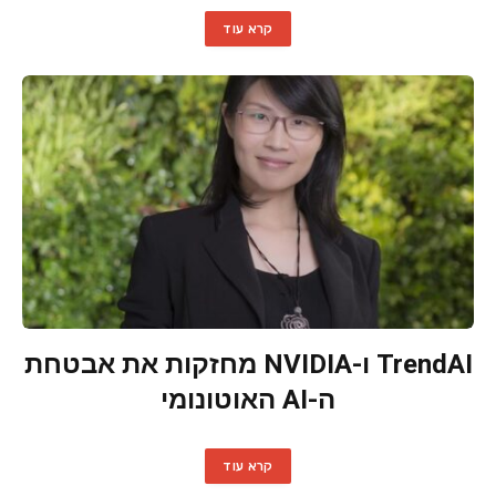
קרא עוד
TrendAI ו-NVIDIA מחזקות את אבטחת
ה-AI האוטונומי
קרא עוד