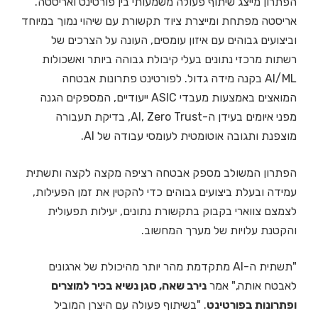
הפתרון מייצג שיתוף פעולה משמעותי בין פורטינט ואריסטה.
אריסטה מפתחת ומייצרת ציוד תקשורת עם שיהוי נמוך במיוחד
וביצועים גבוהים עם איזון עומסים, העונה על הצרכים של
רשתות מרכזי נתונים בעלי קיבולת גבוהה ביותר ואשכולות
AI/ML בקנה מידה גדול. לפורטינט פתרונות אבטחה
המואצים באמצעות מעבדי ASIC ייעודיים, המספקים הגנה
מפני איומים בעידן ה-AI, Zero Trust, בדיקת תעבורה
מוצפנת ותגובה אוטומטית לעומסי עבודה של AI.
הפתרון המשולב מספק אבטחה רציפה מקצה לקצה ותשתית
עמידה ובעלת ביצועים גבוהים כדי להקטין את זמן הפעילות,
לצמצם צווארי בקבוק בתקשורת נתונים, יעילות תפעולית
והקטנת עלויות של מערך המחשוב.
"תשתית ה-AI מתקדמת מהר יותר מהיכולת של ארגונים
לאבטח אותה," אמר
נירב שאה, סגן נשיא בכיר למוצרים
ופתרונות בפורטינט
. "בשיתוף פעולה עם היצרן המוביל