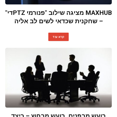
MAXHUB מציגה שילוב "פנורמי PTZדי"
– שחקנית שכדאי לשים לב אליה
קרא עוד
רועש מבפנים, רועש מבחוץ – כיצד