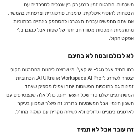
משלמות. התרגום זמין כרגע רק בין אנגלית לספרדית עם
הבטחות להוסיף איטלקית, גרמנית, פורטוגזית וצרפתית בהמשך.
אם אתם מחפשים עברית תצטרכו להסתפק בינתיים בכתוביות
מתורגמות המכסות מגוון רחב יותר של שפות אבל כמובן בלי
אפקט הקול.
לא לכולם ובטח לא בחינם
כמו תמיד אצל גוגל- יש קאץ’: מי שרוצה ליהנות מהתרגום הקולי
יצטרך לשדרג ל־Workspace AI Pro או AI Ultra. הכתוביות
זמינות גם בתוכניות הפשוטות יותר ואפילו מספיק שאחד
המשתתפים ישלם כדי שכל השאר ייהנו, כולל אלה שמצטרפים עם
חשבון חינמי. אבל המשמעות ברורה: זה פיצ’ר שמכוון בעיקר
לארגונים בינוניים וגדולים ולא לשיחה מקרית עם קולגה מחו"ל.
זה עובד אבל לא תמיד