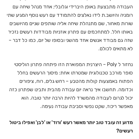
העבודה מתבצעת באופן היברידי וגלובלי; אחד מנהל שיחה עם
רומניה והיושב.ת לידו נאלצים להתמודד עם רעש נוסף המגיע שתי
שורות מאחור, שם מתנהלת שיחה אליה שותפים שניים מהיושבים
באותו חלל. למתחכמים עם פתרון אוזניות מבודדות רעשים נזכיר
שזה גם מבודד אנשים אחד מהשני ובסופו של יום, כמו כל דבר –
לא מתאים לכולם.
נחזור ל Poly – היצרנית המפוארת הזו פיתחה פתרון הוליסטי
סופר מורכב טכנולוגית שמטרתו אחת: מיסוך הרעשים בחלל
הפתוח באמצעות קולות מהטבע – רחש גלים, רוח, ציפורים
וכדומה. תחשבו איך נראה יום עבודה מהבית ותבינו שפתרון כזה
יכול לגרום לעבודה מהמשרד להיות הרבה יותר טובה. הוא
מאפשר ריכוז, שקט נפשי וסביבת עבודה נעימה.
מדוע זה עובד טוב יותר מאשר רעש 'ורוד' או 'לבן' ואפילו ביטול
רעשים?