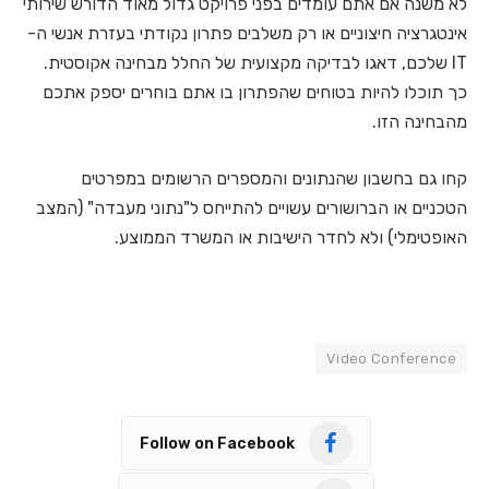
לא משנה אם אתם עומדים בפני פרויקט גדול מאוד הדורש שירותי
אינטגרציה חיצוניים או רק משלבים פתרון נקודתי בעזרת אנשי ה-
IT שלכם, דאגו לבדיקה מקצועית של החלל מבחינה אקוסטית.
כך תוכלו להיות בטוחים שהפתרון בו אתם בוחרים יספק אתכם
מהבחינה הזו.
קחו גם בחשבון שהנתונים והמספרים הרשומים במפרטים
הטכניים או הברושורים עשויים להתייחס ל"נתוני מעבדה" (המצב
האופטימלי) ולא לחדר הישיבות או המשרד הממוצע.
Video Conference
Follow on Facebook