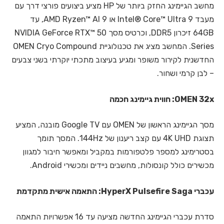
מחשב הגיימינג החזק ביותר של HP מציע ביצועים פורצי דרך עם
מעבד Intel® Core™ Ultra 9 או AMD Ryzen™ AI 9, עד
64GB זיכרון DDR5, וכרטיס מסך NVIDIA GeForce RTX™ 50
Series. המחשב מציג את טכנולוגיית OMEN Cryo Compound
החדשנית לקירור משופר ומגיע בעיצוב מתכתי יוקרתי בשני צבעים
– לבן קרמי ושחור.
OMEN 32x: חווית גיימינג חכמה
מסך הגיימינג הראשון של OMEN עם Google TV מובנה, המציע
תצוגת 4K UHD עם קצב ריענון של 144Hz. המסך תומך
בסטרימינג למספר פלטפורמות במקביל ומאפשר חיבור למגוון
מכשירים כולל קונסולות, מחשבים ניידים ומכשירי Android.
עכברי HyperX Pulsefire Saga: התאמה אישית מתקדמת
סדרת עכברי הגיימינג החדשה מציעה עד 16 אפשרויות התאמה