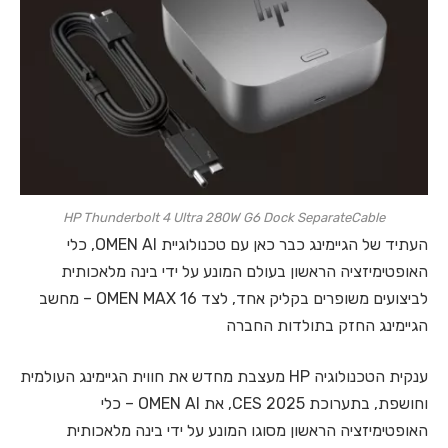
HP Thunderbolt 4 Ultra 280W G6 Dock SeparateCable
העתיד של הגיימינג כבר כאן עם טכנולוגיית OMEN AI, כלי
האופטימיזציה הראשון בעולם המונע על ידי בינה מלאכותית
לביצועים משופרים בקליק אחד, לצד OMEN MAX 16 – מחשב
הגיימינג החזק בתולדות החברה
ענקית הטכנולוגיה HP מעצבת מחדש את חווית הגיימינג העולמית
וחושפת, בתערוכת CES 2025, את OMEN AI – כלי
האופטימיזציה הראשון מסוגו המונע על ידי בינה מלאכותית