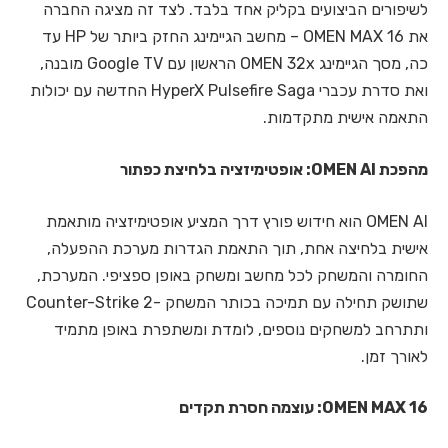
לשיפורים הביצועים בקליק אחד בלבד. לצד זה מציגה החברה
את OMEN MAX 16 – מחשב הגיימינג החזק ביותר של HP עד
כה, מסך הגיימינג OMEN 32x הראשון עם Google TV מובנה,
ואת סדרת עכברי HyperX Pulsefire Saga החדשה עם יכולות
התאמה אישית מתקדמות.
מהפכת OMEN AI: אופטימיזציה בלחיצת כפתור
OMEN AI הוא חידוש פורץ דרך המציע אופטימיזציה מותאמת
אישית בלחיצה אחת, תוך התאמת הגדרות מערכת ההפעלה,
החומרה והמשחק לכל מחשב ומשחק באופן ספציפי. המערכת,
שתושק תחילה עם תמיכה בכותר המשחק -Counter-Strike 2
ותתרחב למשחקים נוספים, לומדת ומשתפרת באופן מתמיד
לאורך זמן.
OMEN MAX 16: עוצמה חסרת תקדים