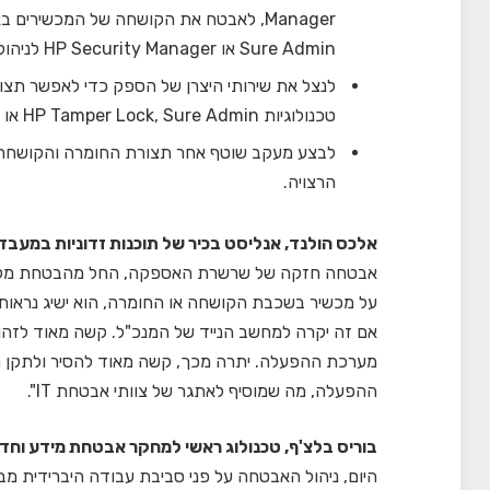
Sure Admin או HP Security Manager לניהול מאובטח של הקושחה.
לנצל את שירותי היצרן של הספק כדי לאפשר תצו
טכנולוגיות HP Tamper Lock, Sure Admin או Sure Recover.
לבצע מעקב שוטף אחר תצורת החומרה והקושחה ש
הרצויה.
אלכס הולנד, אנליסט בכיר של תוכנות זדוניות במעבדת
אבטחה חזקה של שרשרת האספקה, החל מהבטחת מקוריו
על מכשיר בשכבת הקושחה או החומרה, הוא ישיג נראו
אם זה יקרה למחשב הנייד של המנכ"ל. קשה מאוד לזהות
מערכת ההפעלה. יתרה מכך, קשה מאוד להסיר ולתקן
ההפעלה, מה שמוסיף לאתגר של צוותי אבטחת IT".
בוריס בלצ'ף, טכנולוג ראשי למחקר אבטחת מידע וחד
היום, ניהול האבטחה על פני סביבת עבודה היברידית 