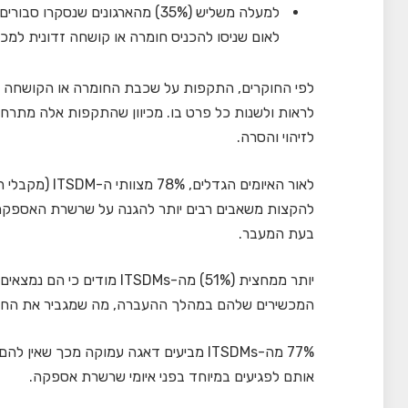
למעלה משליש (35%) מהארגונים שנ
לאום שניסו להכניס חומרה או קושחה זדונית למכש
לפי החוקרים, התקפות על שכבת החומרה או הקושחה 
לראות ולשנות כל פרט בו. מכיוון שהתקפות אלה מתר
לזיהוי והסרה.
לאור האיומים ה
להקצות משאבים רבים יותר להגנה על שרשרת האספקה ש
בעת המעבר.
יותר ממחצית (51%) מה-ITSDMs
המכשירים שלהם במהלך ההעברה, מה שמגביר את הח
77% מה-ITSDMs מביעים דאגה עמוקה מכך 
אותם לפגיעים במיוחד בפני איומי שרשרת אספקה.