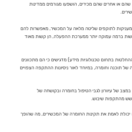
סקרו סבורים שהם או אחרים שהם מכירים, הושפעו מגורמים ממדינות
ירים.
מעניקות לתוקפים שליטה מלאה על המכשיר, מאפשרות להם
חשות ברמה עמוקה יותר ממערכת ההפעלה, הן קשות מאוד
גדלים, 78% מצוותי ה-ITSDM (מקבלי ההחלטות בתחום טכנולוגיות מידע) מדגישים כי הם מתכוונים
ל תוכנה וחומרה, במיוחד לאור ניסיונות ההתקפה הצפויים
 מודים כי הם נמצאים במצב של עיוורון לגבי הטיפול בחומרה ובקושחה של
שש מהתקפות שיבוש.
שאין להם יכולת לאמת את תקינות החומרה של המכשירים, מה שהופך