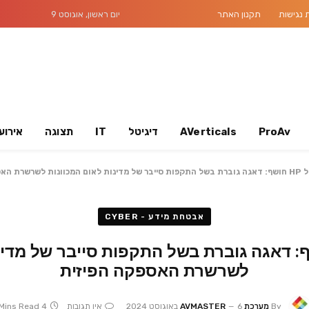
נגישות
תקנון האתר
יום ראשון, אוגוסט 9
ProAv
AVerticals
דיגיטל
IT
תצוגה
אירוע
רשרת האספקה ​​הפיזית
אבטחת מידע - CYBER
של HP חושף: דאגה גוברת בשל התקפות סייבר של מד
לשרשרת האספקה ​​הפיזית
By
מערכת AVMASTER
6 באוגוסט 2024
אין תגובות
4 Mins Read