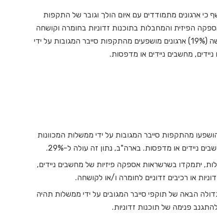
דש של חטיבת הסייבר HP Wolf Security חושף כי ארגונים מתמודדים עם איום הולך וגובר של התקפות
אספקה הפיזית והמחבלות בתוכנות זדוניות בחומרה וקושחה
של מכשירים. לפי המחקר החדש, כמעט אחד מכל חמישה (19%) ארגונים מושפעים מהתקפות סייבר המגובות על ידי
יידים, מחשבים ניידים או מדפסות.
) ארגונים דיווחו כי הושפעו מהתקפות סייבר המגובות על ידי ממשלות המכוונות
ם ניידים או מדפסות. בארה"ב, נתון זה עולה ל-29%.
שלות, יתמקדו בשרשראות אספקה ​​פיזיות של מחשבים ניידים,
ניות או רכיבים זדוניים לחומרה ו/או לקושחה.
ים שהמתקפה הגדולה הבאה של תוקפי סייבר המגובים על ידי ממשלות תהיה
גנב פנימה של תוכנות זדוניות.