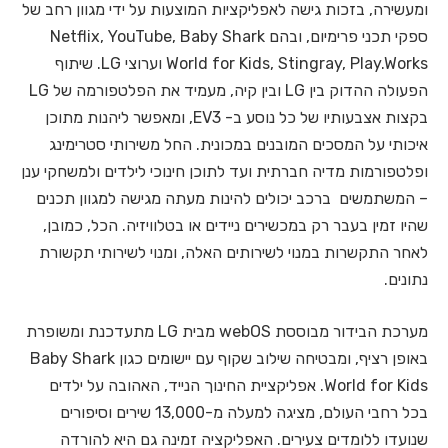
ומעשירה, בזכות גישה לאפליקציות המוצעות על ידי מגוון רחב של
ספקי תכני פרימיום, ובהם
Netflix, YouTube, Baby Shark
World for Kids, Stingray, Play.Works וערוצי LG. שיתוף
הפעולה ההדוק בין LG ובין קיה, מעמיד את הפלטפורמה של LG
בקצות אצבעותיו של כל נוסע ב- EV3, ומאפשר ליהנות מתוכן
איכותי על המסכים המובנים במכונית. החל משירותי סטרימינג
ופלטפורמות מדיה חברתית ועד לתוכן חינוכי לילדים ולמשחקי ענן
– המשתמשים ברכב יכולים להינות מעתה מגישה למגוון תכנים
שהיו זמין בעבר רק במכשירים ניידים או בטלוויזיה. הכל, כמובן,
לאחר התקשרות במנוי לשירותים האלה, ומנוי לשירותי תקשורת
נתונים.
מערכת הבידור מבוססת webOS מבית LG מתעדכנת ומשופרת
באופן רציף, ומבטיחה שילוב שקוף עם יישומים כגון Baby Shark
World for Kids. אפליקציית החינוך הנייד, האהובה על ילדים
בכל רחבי העולם, מציגה למעלה מ-13,000 שירים וסיפורים
שנועדו ללומדים צעירים. האפליקציה זמינה גם היא להורדה