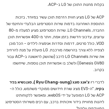
בקלות מחנות התוכן של LG ב-ACP.
ACP של LG מציע חווית הזרמת תוכן עשיר במיוחד, בזכות
התוספת האחרונה בדמות שירות הסטרימינג הבלעדי והחינמי של
החברה, LG Channels. שירות הסטרימינג מציע למעלה מ-80
ערוצים, עדכוני חדשות בזמן אמת, ויותר מ-400 אפשרויות תוכן
VOD, כולל סרטים, דרמות וסדרות אנימציה לילדים – הכל מוכן
לצפייה ללא צורך בהרשמה מורכבת. LG פועלת על מנת להרחיב
את שירות LG Channels לרכב (שהושק לראשונה ב-ACP עבור
Genesis GV80) ולשלב בו אפשרויות תוכן נוספות, שייחשפו
בקרוב.
לדברי ריו
צ'אנג סונג (Ryu Chang-sung ), סגן נשיא בכיר
בקיה
, "ה-EV3 מציג שורת חידושים ממוקדי משתמש, כולל ה-
ACP של LG המופעל על ידי webOS, ומאפשר ללקוחותינו
ליהנות מחוויית בידור איכותית ברכב, עם רבים משירותי הסטרימינג
המועדפים עליהם".