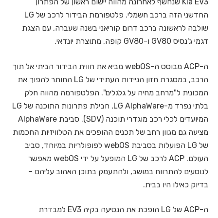
Kia EV3 שנחשף לאחרונה מהווה יישום ראשון של הפתרון
החדשני הזה ברכב חשמלי. פלטפורמת הבידור לרכב של LG
שולבה לראשונה ברכב דרום קוריאני בשנה שעברה, עם הצגת
דגמי ג'נסיס GV80 ו-GV80 קופה, מתוצרת יונדאי.
ה-ACP מבוסס ה-webOS מביא את חווית הבידור הביתי אל תוך
הרכב, במסגרת חזון הניידות העתידי של LG החותר להפוך את
המכונית ל"מרחב מחיה על גלגלים". הפלטפורמה מהווה חלק
בלתי נפרד מ-LG AlphaWare, חבילת פתרונות התוכנה של LG
המיועדים לכלי רכב מוגדרי תוכנה (SDV). סביבת AlphaWare
מציעה גם מגוון רחב של תכנים ההופכים את הטלוויזיות החכמות
של LG הפועלות בסביבת webOS לפופולריות במיוחד, סביב
העולם. ACP לרכב של LG המופעל על ידי webOS מאפשר
לנוסעים להתרווח במושב, ולהתעמק בתוכן האהוב עליהם –
בדיוק כאילו היו בבית.
ה-ACP של LG הופכת את הנסיעה בקיה EV3 למבדרת