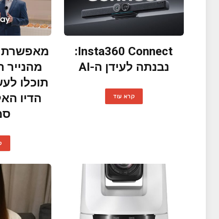
Insta360 Connect:
מאפשרת ל
נבנתה לעידן ה-AI
מהנייר ה
תוכלו לעש
הדיו האל
קרא עוד
סמ
ק