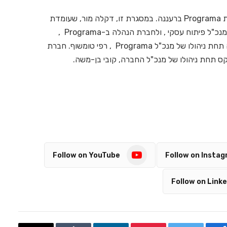
פעילות הייעוץ הניהולי לתעשייה תפעל מתוך מטה חברת Programa ברעננה. במסגרת זו, דקלה מור, שעומדת
בראש חטיבת הייעוץ הניהולי בחברת AVIV , תמונה לסמנכ"ל פיתוח עסקי , ולחברת הנהלה ב-Programa ,
ותמשיך להוביל את הפעילות העסקית של ייעוץ לתעשייה תחת ניהולו של מנכ"ל Programa , רפי טומשוף. חברת
Follow on YouTube
Follow on Insta
Follow on Linke