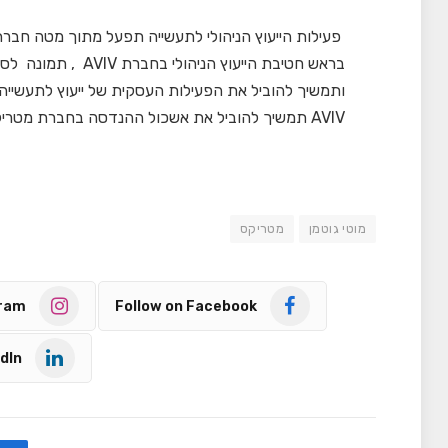
AVIV תמשיך להוביל את אשכול ההנדסה בחברת מטריקס תחת ניהולו של מנכ"ל החברה, קובי בן-משה.
מוטי גוטמן
מטריקס
gram
Follow on Facebook
dIn