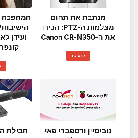
מנתבת את תחום
המהפכה ה
מצלמות ה-PTZ: הכירו
הישיבות?
את ה-Canon CR-N350
ועידן לא
קונפר
קרא עוד
ק
נוביסיין ורספברי פאי