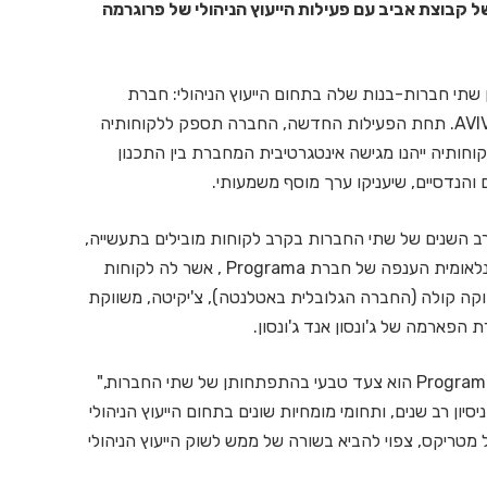
ל קבוצת אביב עם פעילות הייעוץ הניהולי של פרוגרמה
 שתי חברות-בנות שלה בתחום הייעוץ הניהולי: חברת
Programa וחטיבת הייעוץ הניהולי לתעשייה של חברת AVIV. תחת הפעילות החדשה, החברה תספק ללקוחותיה
ולקוחותיה ייהנו מגישה אינטגרטיבית המחברת בין התכנון
 והנדסיים, שיעניקו ערך מוסף משמעותי.
רב השנים של שתי החברות בקרב לקוחות מובילים בתעשייה,
בקמעונאות ובעולמות השירות, ותמנף את הפעילות הבינלאומית הענפה של חברת Programa , אשר לה לקוחות
ת כמו קוקה קולה (החברה הגלובלית באטלנטה), צ'יקיטה, משווקת
 הפארמה של ג'ונסון אנד ג'ונסון.
"המיזוג בין פעילות הייעוץ לתעשייה בחברת AVIV לבין Programa הוא צעד טבעי בהתפתחותן של שתי החברות,"
יון רב שנים, ותחומי מומחיות שונים בתחום הייעוץ הניהולי
מטריקס, צפוי להביא בשורה של ממש לשוק הייעוץ הניהולי