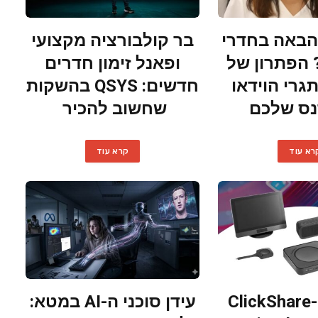
באה בחדרי
בר קולבורציה מקצועי
 הפתרון של
ופאנל זימון חדרים
תגרי הוידאו
חדשים: QSYS בהשקות
נס שלכם
שחשוב להכיר
רא עוד
קרא עוד
חבילת ה-ClickShare
עידן סוכני ה-AI במטא: