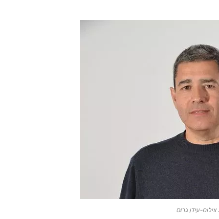
 צילום-עידן גרוס