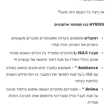
אז כיצד כל הקסם הזה פועל?
HYRISS בנוי ממספר אלמנטים
רמקולים
מוטמעים בקירות וסאבוופרים ומגברים מקצועיים
היוצרים את המרחב תלת ממדי
מעבד
L-ISA II
מתקדם המפריד בין הכלים השונים ומפזר
אותם בחלל האודיו על מנת ליצור תחושה של קונצרט חי
Ambiance ™
– משתמש במערך מיקרופונים רגישים בשילוב
עם L-ISA על מנת לאפשר את המעבר בין הפרופילים השונים
בלחיצת כפתור
Anima
™
– אלגוריתם מתקדם העושה שימוש בלימוד מכונה
על מנת לעבד צליל סטנדרטי ולהתאים אותו לסביבה התלת
ממדית