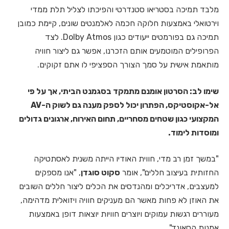
מלבד תמיכה בסטריאו סטנדרטי והפיכתו לצליל תלת ממדי
וירטואלי באמצעות חלוקה חכמה לאלמנטים שונים, קיימת כמובן
תמיכה גם בפורמטים ייעודים כגון Dolby Atmos.
לצד
הפרופילים המוטמעים אותם הזכרנו, אפשר גם ליצור חוויה
מותאמת אישית על סמך הצורך הספציפי לו אתם זקוקים.
שימו לב: הסרטון אומנם מתמקד בסגמנט הביתי, אך על פי
אל-אקוסטיקס, הפתרון יכול לספק מענה גם לשוק ה-AV
המקצועי כגון שטחים מסחריים, תחום האירוח, ארגונים גדולים
ומוסדות לימוד.
"במשך זמן רב מדי, חווית האודיו הייתה משנית לאסתטיקה
החזותית בעיצוב חללים", אומר
סקוט סוגדן
, "אנו מספקים
למעצבים, אדריכלים ומהנדסים את הכלים ליצור חללים השובים
את האוזן לא פחות מאשר הם מעניקים חוויה ויזואלית מדהימה,
מעוררים רגשות עמוקים ויוצרים חוויות יוצאות דופן באמצעות
אמנות הסאונד".