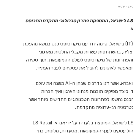
יט - יח״צ
בכנס הוכרז על כניסתה הרשמית של חברת LS Retail לישראל, המספקת פתרון טכנולוגי מתקדם המבוסס
א
אברא, מהחברות המובילות בתחום טכנולוגיות המידע (IT) בישראל, קיימה יחד עם מיקרוסופט כנס בנושא מהפכת
הרצליה, בהשתתפות עשרות מקבלי החלטות מארגוני
והפתרונות של מיקרוסופט לעולם הקמעונאות, תוך סקירה
במהלך הכנס התקיימו הרצאות של מומחי מיקרוסופט ואברא, אשר דנו בדרכים שבהן ה-AI משנה את עולם
כיצד מפיקים תובנות מנתוני הארגון ואיך חברות
נס נחשפו לפתרונות הטכנולוגיים החדישים ביותר אשר
אסטרטגיה רב-ערוצית מתקדמת.
כמו כן, הוכרז על כניסתה הרשמית של חברת LS Retail לישראל, המופצת בלעדית על ידי אברא. LS Retail
ול עסקים לענף הקמעונאות, מסעדות, מלונות, בתי