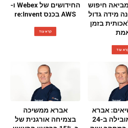
Scylla מביאה חיפוש
החידושים של Webex ו-
נה מידה גדול
AWS בכנס re:Invent
כותית בזמן
מת
קרא עוד
רא עוד
אים: אברא
אברא ממשיכה
דורגה כמובילה ב-24
בצמיחה אורגנית של