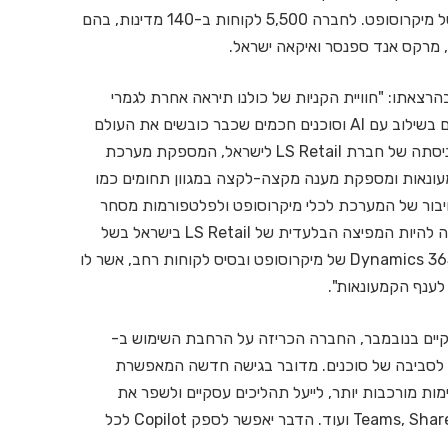
מרקחת, המבוססות על טכנולוגית Dynamics 365 של מיקרוסופט. לחברה 5,500 לקוחות ב-140 מדינות, בהם
ס, מרקס אנד ספנסר ואיקאה ישראל.
הרצאתו: "חוויית הקניות של כולנו תיראה אחרת לגמרי
בעתיד הקרוב באמצעות פתרונות טכנולוגים מתקדמים בשילוב עם AI וסוכנים חכמים שכבר כובשים את העולם
ומשדרגים את חווית הלקוח. הדבר יתאפשר הודות לכניסתה של חברת LS Retail לישראל, המספקת מערכת
לם הקמעונאות ומספקת מענה מקצה-לקצה במגוון תחומים כמו
יבור של המערכת לכלי מיקרוסופט ולפלטפורמות מסחר
דיגיטלי מובילות משדרג את חוויית הלקוח. אברא נבחרה להיות המפיצה הבלעדית של LS Retail בישראל בשל
ההובלה, הניסיון והמומחיות שלנו בתחום מערכות ה-Dynamics 365 של מיקרוסופט ובסיס לקוחות רחב, אשר לו
 לענף הקמעונאות".
Ign של מיקרוסופט שהתקיים בנובמבר, החברה הכריזה על הרחבת השימוש ב-
רמה לסביבה של סוכנים. מדובר בגישה חדשה המאפשרת
מות מורכבות יותר, לייעל תהליכים עסקיים ולשפר את
החוויה הדיגיטלית בעבודה עם אפליקציות כמו Teams, SharePoint ועוד. הדבר יאפשר לספק Copilot לכל