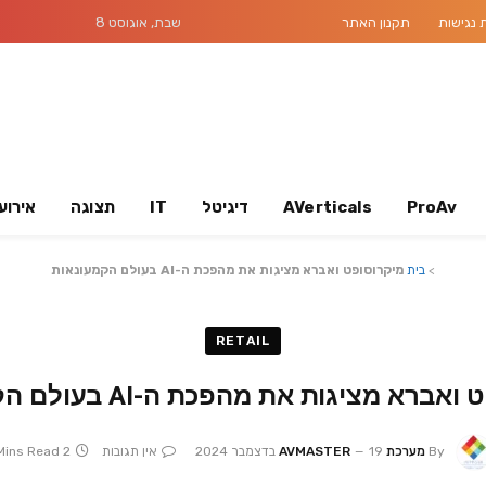
נגישות
תקנון האתר
שבת, אוגוסט 8
ProAv
AVerticals
דיגיטל
IT
תצוגה
אירוע
>
בית
מיקרוסופט ואברא מציגות את מהפכת ה-AI בעולם הקמעונאות
RETAIL
רא מציגות את מהפכת ה-AI בעולם הקמעונאות
By
מערכת AVMASTER
19 בדצמבר 2024
אין תגובות
2 Mins Read