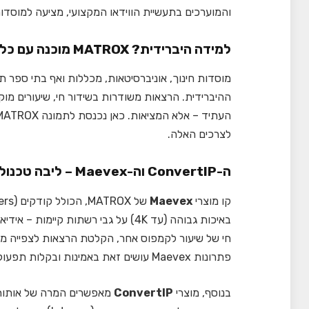
והמוערכים בתעשיית הווידאו המקצועי, מציעה למוסדות חינוך סט 
למידה היברידית? MATROX מוכנה עם כל הכלים הנכונים
מוסדות חינוך, אוניברסיטאות, מכללות ואף בתי ספר תי
ההיברידית. הרצאות משודרות בשידור חי, שיעורים מוק
לצרכים האלה.
ה-ConvertIP וה-Maevex – ליבה טכנולוגית חזקה בכיתה החכמה
קו מוצרי
Maevex
באיכות גבוהה (עד 4K) על גבי רשתות ק
חי של שיעור לקמפוס אחר, הקלטת הרצאות לצפייה מא
פתרונות Maevex עושים זאת באמינות ובקלות תפעול.
בנוסף, מוצרי
ConvertIP