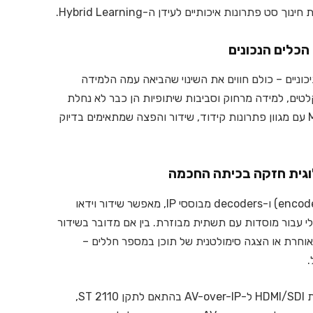
פתרונות איכותיים לעידן ה-Hybrid Learning.
כוניים – כולם חווים את השינוי שהביאה עמה הלמידה
לטים, למידה מרחוק וסביבות שיתופיות הן כבר לא נחלת
העתיד – אלא המציאות. כאן נכנסת לתמונה MATROX עם מגוון פתרונות קידוד, שידור והפצה שמתאימים בדיוק
של MATROX, הכולל קודקים (encoders) ו-decoders מבוססי IP, מאפשר שידור וידאו
יימות – אידיאלי עבור מוסדות עם תשתית מבוזרת. בין אם מדובר בשידור
וחרת או הצגה סימולטנית של תוכן במספר חללים –
מאפשרים המרה של אותות HDMI/SDI ל-AV-over-IP בהתאם לתקן ST 2110,