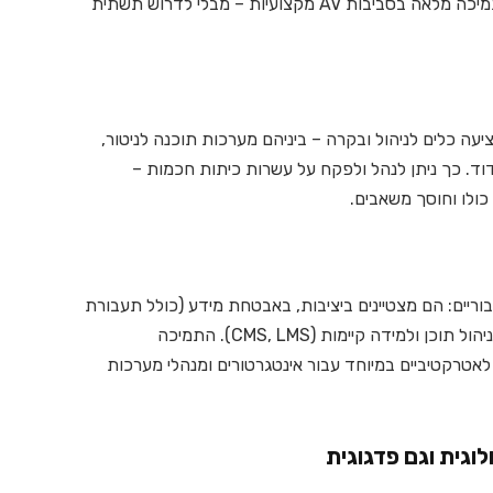
ומעניקים שליטה מדויקת, עיכוב (latency) מינימלי, ותמיכה מלאה בסביבות AV מקצועיות – מבלי לדרוש תשתית
מציעה כלים לניהול ובקרה – ביניהם מערכות תוכנה לניטור,
דוד. כך ניתן לנהל ולפקח על עשרות כיתות חכמות –
ולו וחוסך משאבים.
וסדות ציבוריים: הם מצטיינים ביציבות, באבטחת מידע (כולל תעבורת
רשת מוצפנת), וביכולת להשתלב בקלות עם מערכות ניהול תוכן ולמידה קיימות (CMS, LMS). התמיכה
AP הופכת את המוצרים לאטרקטיביים במיוחד עבור אינטגרטורים ומנהלי מערכות
וגית וגם פדגוגית