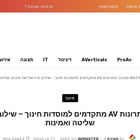
נגישות
תקנון האתר
יום שישי, אוגוסט 7
ProAv
AVerticals
דיגיטל
IT
תצוגה
אירוע
למוסדות חינוך – שילוב אידיאלי של איכות, שליטה ואמינות
חינוך
MATROX מציגה: פתרונות AV מתקדמים למוסדות חינוך
שליטה ואמינות
By
מערכת AVMASTER
4 ביוני 2025
אין תגובות
2 Mins Read