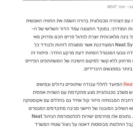
 - אתר NEAT
 את תערוכת ISE 2026 בברצלונה עם הצהרה טכנולוגית ברורה השמה את החוויה האנושית
ת המודרני. במוקד התצוגה עמד הדור השלישי של ה-
 על בינה מלאכותית יוצרת לניהול פריים חכם ומדויק מאי
פעם. המערכת החדשה מציגה את יכולת ה-Neat Symmetry המעודכנת אשר מסוגלת לזהות ולבודד כל
דה טבעי המנטרל הסחות דעת מרקע החדר. פיתוח זה
ם מרחוק ללא קשר למיקום הישיבה של המשתתפים הפיזיים
יותר במפגשים היברידיים.
Nea
המיועד לחללי עבודה שיתופיים גדולים וגמישים
ש משלב טכנולוגיית מגע מתקדמת עם השהיה אפסית
רחבית המבטיחה פיזור קול אחיד גם בחללים עם אקוסטיקה
וא השילוב המובנה של חיישני סביבה מתקדמים המנטרים
את איכות האוויר ואת רמות התפוסה בחדר בזמן אמת. נתונים אלו מוזרמים ישירות לפלטפורמת הניהול Neat
ה-IT והנדל"ן הארגוני לקבל החלטות מבוססות דאטה על ניצול שטחי המשרד