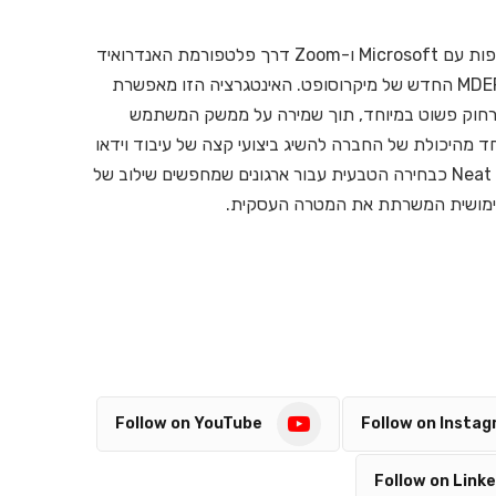
במישור האסטרטגי, Neat ממשיכה להעמיק את השותפות עם Microsoft ו-Zoom דרך פלטפורמת האנדרואיד
המאובטחת שלה, המציעה כעת תמיכה מלאה בתקן MDEP החדש של מיקרוסופט. האינטגרציה הזו מאפשרת
מרחוק פשוט במיוחד, תוך שמירה על ממשק המשתמש
ב-AV Master התרשמנו במיוחד מהיכולת של החברה להשיג ביצועי קצה של עיבוד וידאו
ואודיו ללא צורך במחשוב חיצוני מורכב, מה שמציב את Neat כבחירה הטבעית עבור ארגונים שמחפשים שילוב של
שימושית המשרתת את המטרה העסקית.
Follow on YouTube
Follow on Insta
Follow on Linke