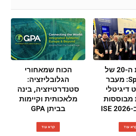
חגיגות ה-20 של
הכוח שמאחורי
SpinetiX: מעבר
הגלובליזציה:
 דיגיטלי
סטנדרטיזציה, בינה
ת מבוססות
מלאכותית וקיימות
ISE
בביתן GPA
רא עוד
קרא עוד