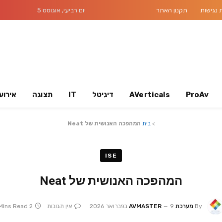
נגישות
תקנון האתר
יום רביעי, אוגוסט 5
ProAv
AVerticals
דיגיטל
IT
תצוגה
אירוע
>
בית
המהפכה האנושית של Neat
ISE
המהפכה האנושית של Neat
By
מערכת AVMASTER
9 בפברואר 2026
אין תגובות
2 Mins Read