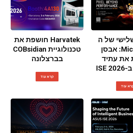
לישי של ה
Harvatek חושפת את
Micro LED: אבסן
טכנולוגיית COBsidian
את עתיד
בברצלונה
ISE
קרא עוד
רא עוד