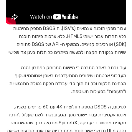
עבור ספקי תוכנה עצמאיים (ISV's), ה DSOS מספק מהימנות
ללא תחרות עבור יישומי HTML5. ללא ערכות פיתוח תוכנה
(SDK) או רכיבים קנייניים. ממשקי ה-API של DSOS פתוחים
ישירות בנקודת הקצה ולמעשה מייתרים כל תלות בענן צד שלישי.
עוד נכתב באתר החברה כי היישום המרוחק בפתרון נהנה
מעדכוני אבטחה ושיפורים המתעדכנים באופן אוטומטי ושקוף
מבחינת הלקוח וכל זה תוך כדי עבודה חלקה נטולת התנגשויות
ו"תעופות" בפעילות השוטפת.
לסיכום, ה DSOS מספק רזולוציית 4K עם 60 פריימים בשניה,
אינטראקטיביות עבור יישומי מסך מגע ובניגוד לשם שעלול להזכיר
תקופת מחשוב די עתיקה, SpinetiX מתגאה בכך שהמשתמש
נהנה מ UI חדשני אשר חוסך ממנו בדיוק את אותן הודעות שגיאה