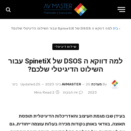
>
בית
למה דווקא ה DSOS של SpinetiX עבור השילוט הדיגיטלי שלכם?
שילוט דיגיטלי
למה דווקא ה DSOS של SpinetiX עבור
השילוט הדיגיטלי שלכם?
By
מערכת AVMASTER
25 ביוני 2023
Updated:
25 ביוני
2023
אין תגובות
2 Mins Read
בעידן שבו מגמת העיצוב והאדריכלות הדיגיטלית תופסת
תאוצה, בוודאי באותן נקודות מכירה בעלות עוצמה ייחודית, גם