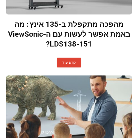
מהפכה מתקפלת ב-135 אינץ': מה
באמת אפשר לעשות עם ה-ViewSonic
LDS138-151?
קרא עוד