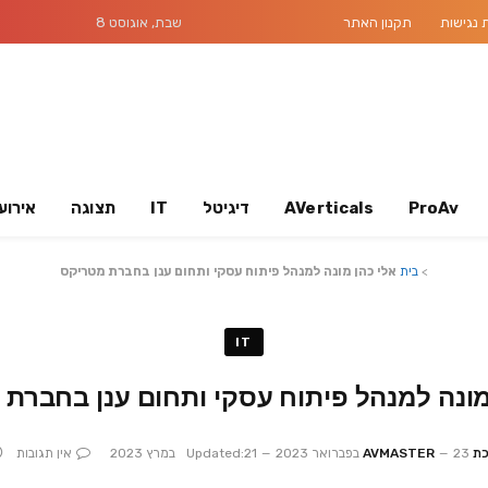
נגישות
תקנון האתר
שבת, אוגוסט 8
ProAv
AVerticals
דיגיטל
IT
תצוגה
אירוע
>
בית
אלי כהן מונה למנהל פיתוח עסקי ותחום ענן בחברת מטריקס
IT
מונה למנהל פיתוח עסקי ותחום ענן בחברת
AVMAST
23 בפברואר 2023
21 במרץ 2023
Updated:
אין תגובות