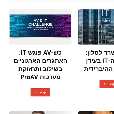
רד לסלון:
כש-AV פוגש IT:
אתגרי ה-IT בעידן
האתגרים הארגוניים
ההיברידית
בשילוב ותחזוקת
מערכות ProAV
רא עוד
קרא עוד