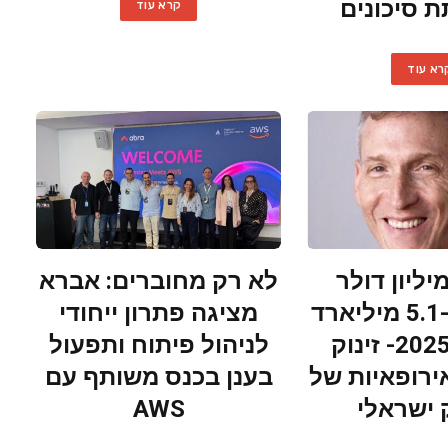
 סיכונים
קרא עוד
רא עוד
361 מיליון דולר
לא רק מחוברים: אברא
ב-2020 ל-5.1 מיליארד
מציגה פתרון ייחודי
דולר ב-2025- זינוק
לניהול פיתוח ותפעול
ירופאיות של
בענן בכנס משותף עם
 ישראלי
AWS