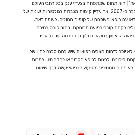
וחקת (Telemedicine או "טלרפואה") הוא תחום שמתפתח בצעדי ענק בכל רחבי העולם:
ההסתדרות הרפואית בארץ הגישה נייר עמדה בנושא כבר ב-2007, אך עדיין קיימות מגבלות רגולטוריות שונות של
דאו עם רופאי משפחה של קופות החולים. לעומת זאת,
ולים לקחת קורס רפואה מרוחקת, בתור קורס בחירה
פואה הראשון בנושא, במלון דן פנורמה שבתל אביב.
לא יוכל לזהות מצבים רפואיים שיש בהם סכנה לחייו של
חת סיכונים ולפנות לרופא הקרוב או לחדר מיון. למרות
לא פחות ממחצית מהייעוץ הרפואי יעשה דרך שיחות