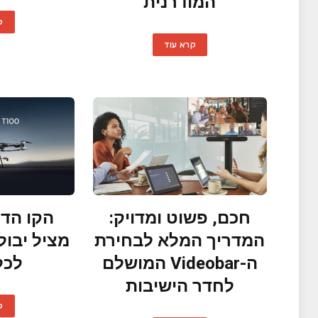
המודרנית
ק
קרא עוד
חכם, פשוט ומדויק:
הקו הדק
המדריך המלא לבחירת
מציל יבול
ה-Videobar המושלם
לכל
לחדר הישיבות
ק