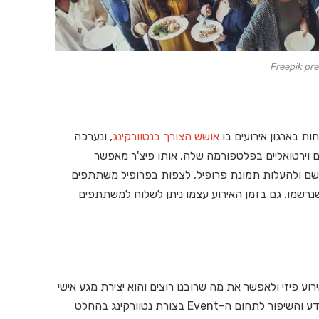
Freepik pr
אושש הצורך בנטוורקינג
, ונערכה
ם וירטואליים בפלטפורמה שלה. אותו פיצ'ר מאפשר
ירשם ולהעלות תמונת פרופיל, לצפות בפרופיל משתתפים
רשמו. גם בזמן האירוע עצמו ניתן לשלוח למשתתפים
וע פיזי ולאפשר את מה שרובנו רוצים והוא יצירת מגע אישי
עם משתתפים נוספים, לשתף חוויות, לשאול ולהרחיב ידע והשיפור לתחום ה-Event בצורת נטוורקינג בהחלט