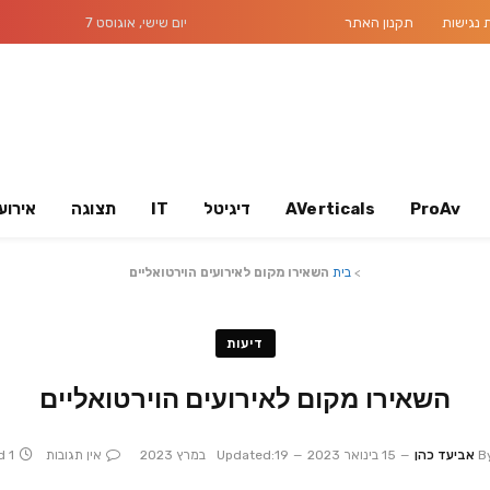
נגישות
תקנון האתר
יום שישי, אוגוסט 7
ProAv
AVerticals
דיגיטל
IT
תצוגה
אירוע
>
בית
השאירו מקום לאירועים הוירטואליים
דיעות
השאירו מקום לאירועים הוירטואליים
B
אביעד כהן
15 בינואר 2023
19 במרץ 2023
Updated:
אין תגובות
1 Min Read