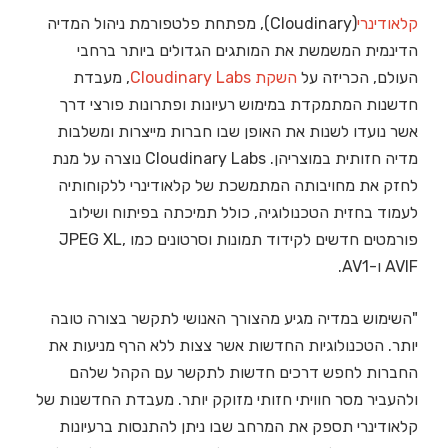
קלאודינרי
(Cloudinary), מפתחת פלטפורמת ניהול המדיה
הדינמית המשמשת את המותגים הגדולים ביותר ברחבי
העולם, הכריזה על
השקת Cloudinary Labs
, מעבדת
חדשנות המתמקדת במימוש רעיונות ופתרונות פורצי דרך
אשר נועדו לשנות את האופן שבו חברות מייצרות ומשלבות
מדיה חזותית במוצריהן. Cloudinary Labs נוצרה על מנת
לחזק את מחויבותה המתמשכת של קלאודינרי ללקוחותיה
לעמוד בחזית הטכנולוגיה, כולל תמיכתה בפיתוח ושילוב
פורמטים חדשים לקידוד תמונות וסרטונים כמו JPEG XL,
AVIF ו-AV1.
"השימוש במדיה מגיע מהצורך האנושי לתקשר בצורה טובה
יותר. הטכנולוגיות החדשות אשר צצות ללא הרף מניעות את
החברות לחפש דרכים חדשות לתקשר עם הקהל שלהם
ולהעביר מסר חוויתי חזותי מזוקק יותר. מעבדת החדשנות של
קלאודינרי תספק את המרחב שבו ניתן להתנסות ברעיונות