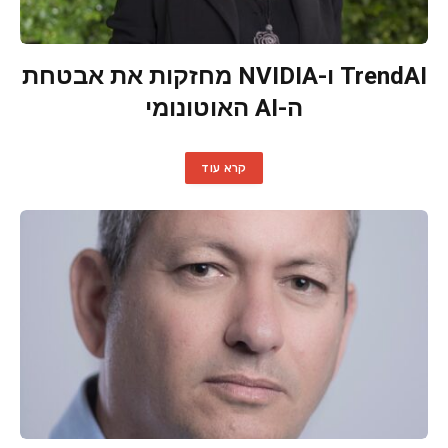
TrendAI ו-NVIDIA מחזקות את אבטחת
ה-AI האוטונומי
קרא עוד