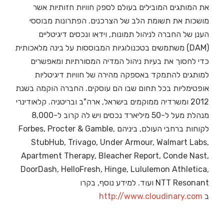
את המותגים המובילים בעולם לספק חוויות חזותיות אשר
מושכות את תשומת הלב של הצרכנים. הפתרונות מבוססי
הענן של החברה לניהול תמונות, וידאו ונכסים דיגיטליים
(DAM) משתמשים בטכנולוגיות המבוססות על בינה מלאכותית
כדי לחסוך את בעיות ניהול המדיה המסורתיות ומאפשרים
למותגים להתמקד באספקה מהירה של חוויות דיגיטליות
אופטימליות בכל תחום שבו הם עוסקים. החברה הוקמה בשנת
2012 ומשרדיה ממוקמים בישראל, ארה"ב ובריטניה. קלאודינרי
מנהלת מעל ל-50 מיליארד נכסים ויש לה קרוב ל-8,000
לקוחות ברחבי העולם, ביניהם Forbes, Procter & Gamble,
StubHub, Trivago, Under Armour, Walmart Labs,
Apartment Therapy, Bleacher Report, Conde Nast,
DoorDash, HelloFresh, Hinge, Lululemon Athletica,
NTT Resonant ועוד. למידע נוסף, בקרו
ב
http://www.cloudinary.com