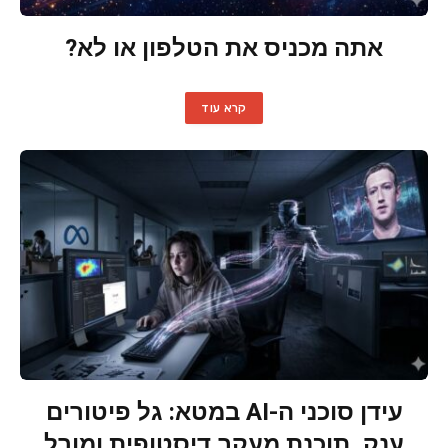
אתה מכניס את הטלפון או לא?
קרא עוד
עידן סוכני ה-AI במטא: גל פיטורים
ענק, תוכנת מעקב דיסטופית ומורל