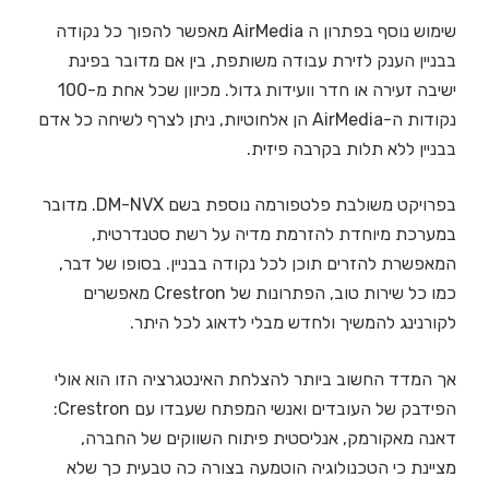
שימוש נוסף בפתרון ה AirMedia מאפשר להפוך כל נקודה
בבניין הענק לזירת עבודה משותפת, בין אם מדובר בפינת
ישיבה זעירה או חדר וועידות גדול. מכיוון שכל אחת מ-100
נקודות ה-AirMedia הן אלחוטיות, ניתן לצרף לשיחה כל אדם
בבניין ללא תלות בקרבה פיזית.
בפרויקט משולבת פלטפורמה נוספת בשם DM-NVX. מדובר
במערכת מיוחדת להזרמת מדיה על רשת סטנדרטית,
המאפשרת להזרים תוכן לכל נקודה בבניין. בסופו של דבר,
כמו כל שירות טוב, הפתרונות של Crestron מאפשרים
לקורנינג להמשיך ולחדש מבלי לדאוג לכל היתר.
אך המדד החשוב ביותר להצלחת האינטגרציה הזו הוא אולי
הפידבק של העובדים ואנשי המפתח שעבדו עם Crestron:
דאנה מאקורמק, אנליסטית פיתוח השווקים של החברה,
מציינת כי הטכנולוגיה הוטמעה בצורה כה טבעית כך שלא