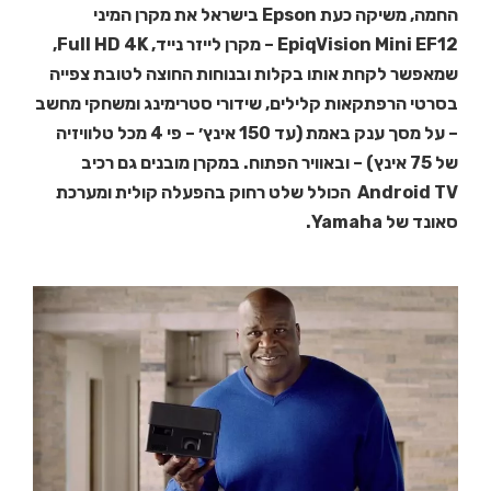
החמה, משיקה כעת Epson בישראל את מקרן המיני
EpiqVision Mini EF12 – מקרן לייזר נייד, Full HD 4K,
שמאפשר לקחת אותו בקלות ובנוחות החוצה לטובת צפייה
בסרטי הרפתקאות קלילים, שידורי סטרימינג ומשחקי מחשב
– על מסך ענק באמת (עד 150 אינץ׳ – פי 4 מכל טלוויזיה
של 75 אינץ) – ובאוויר הפתוח. במקרן מובנים גם רכיב
Android TV הכולל שלט רחוק בהפעלה קולית ומערכת
סאונד של Yamaha.