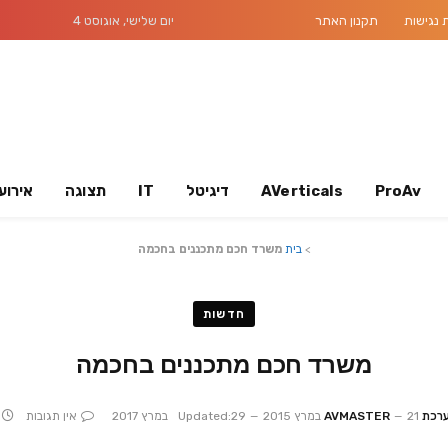
נגישות
תקנון האתר
יום שלישי, אוגוסט 4
ProAv
AVerticals
דיגיטל
IT
תצוגה
אירוע
>
בית
משרד חכם מתכננים בחכמה
חדשות
משרד חכם מתכננים בחכמה
ת AVMASTER
21 במרץ 2015
29 במרץ 2017
Updated:
אין תגובות