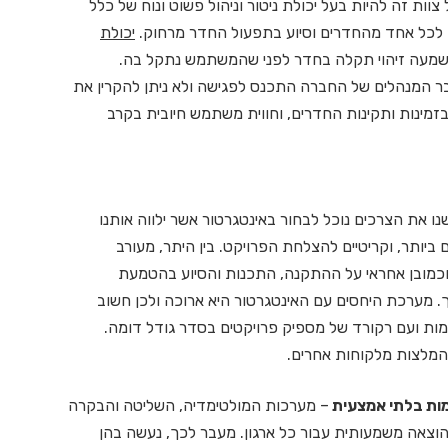
ל צוות זה להיות בעל יכולת ניטור וניהול פשוט ונוח של כלל
 לכל אחד מהחדרים וסיוע בתפעול החדר מרחוק.
יכולת
שמעה זיהוי תקלה בחדר לפני שהמשתמש נתקל בה.
חבר המנהלים של החברה התכנס לפגישה ולא ניתן להקרין את
בזמינות ותקינות החדרים, וחווית משתמש חיובית בקרב
נו את הצרכים נוכל לבחור באינטגרטור אשר ילווה אותנו
ביותר, וקריטיים להצלחת הפרויקט. בין היתר, מעורב
וכמובן אחראי על ההתקנה, התכנות והסיוע בהטמעת
 מערכת היחסים עם האינטגרטור היא ארוכה ולכן חשוב
ות ועם רקורד של מספיק פרויקטים בסדר גודל דומה.
המלצות מלקוחות אחרים.
ת בלתי אמצעית
– מערכות המולטימדיה, השליטה והבקרה
הוצאה משמעותית עבור כל ארגון. מעבר לכך, נעשה בהן