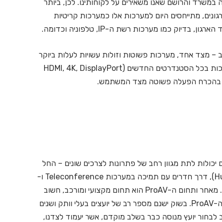
במשרד והרושם שאנו משאירים על לקוחותינו. לכן, ביותר
רגונים, מתייחסים היום למערכות אלו כמערכות קריטיות
רגון, בדיוק כמו מערכות רשת ה-IP, טלפוניה וכדומה.
– מצד אחד, מערכות פשוטות וזולות עשויות לעלות ביוקר
כאשר ברגע האמת אינן מתפקדות כנדרש או שאינן תומכות בכל הסטנדרטים החדשים (HDMI, 4K, DisplayPort
חות בהכרח הפעלה פשוטה מצד המשתמש.
כולות לתת מגוון רחב של פתרונות לצרכים שונים – החל
מחדרי עבודה פשוטים לקבוצות קטנות (Huddle Rooms), דרך חדרים עם תמיכה במערכות Teleconference ו-
Videoconference ועד חדרי Boardrooms מפוארים. מאחר ותחום ה-ProAV הוא תחום מקצועי ומורכב, חשוב
כבר בתחילת הדרך להיעזר בגורם ייעוץ מומחה לתחום ה-ProAV. בשוק ישנם מספר רב של יועצים בעלי וותק ושנים
ב לבחור יועץ מנוסה כבר בשלב מוקדם, אשר יעמוד לצדנו,