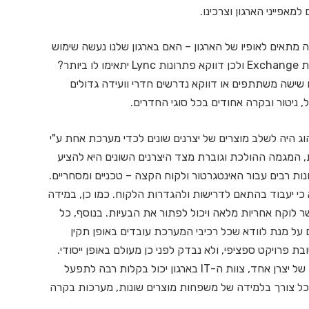
מאפייני הארגון וצרכינו.
מה מתאים לאופיו של הארגון – האם בארגון שלנו נעשה שימוש
נרחב במערכות VC? האם הארגון שלנו עובד עם מערכות Exchange ולכן דווקא פתרונות Lync יתאימו לו ביותר?
שישה משתתפים או דווקא נדרשים חדרי וועידה גדולים
 ניטור ובקרה אחודים בכל סוגי החדרים.
וג היה לשלב מוצרים של יצרנים שונים לכדי מערכת אחת ע"י
 המגמה ההולכת וגוברת מצד היצרנים השונים היא להציע
ות רבים עבור האינטגרטור ולקוח הקצה – טכניים ומסחריים.
 כי יעבוד בהתאם לדרישות ולהגדרות הלקוח. כמו כן, במידה
ר לוקח אחריות מלאה ויכול לפתור את הבעיות. בנוסף, כל
ותו היצרן נבדקים בתהליכי QA מחמירים על מנת לוודא שכל רכיבי המערכת עובדים באופן תקין
ת פרויקט ספציפי, ולא נבדק לפני כן מעולם באופן ייסודי.
נוסף על כך, ברגע שכלל, או לפחות מרבית המוצרים הם של יצרן אחד, צוות ה-IT בארגון יכול בקלות רבה לתפעל
 כל צורך בלמידה של משפחות מוצרים שונות, מערכות בקרה