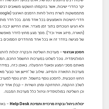
יקר כחדרי ישיבות, אשר בהקמתו הושקעו משאבים רבים, 
חדרי הישיבות והאמצעים בכל אחד מהם. בכל חדר מותק
ולא הגיעו הנוכחים בתוך זמן מוגדר. אותו החיישן יכבה
(תאורה, מיזוג אוויר וכד'). מסך מגע מחוץ לחדר מאפשר ת
של פגישה בחדר זה או בכל אחד מהחדרים הסמוכים בא
חסכון אנרגטי
– מערכות השליטה והבקרה יכולות להתמ
המולטימדיה. נוכל לשלוט במערכות החשמל החכם, המיזוג,
מאותם מסכי המגע ופאנלי ההפעלה. באופן כזה, במידה ו
מערכות התאורה והמיזוג. שילוב של 'חיישן אור טבעי'
החוץ הטבעית, לחסכון נוסף בחשמל. יתרון נוסף למערכו
לשלב ההקמה, התחזוקה ומתן השירות – קבלן אחד יכו
וכן השליטה במולטימדיה וניהול כלל מערכות המבנה.
יכולת ניהול ובקרה מרכזית ותמיכת
Help Desk
– בארג