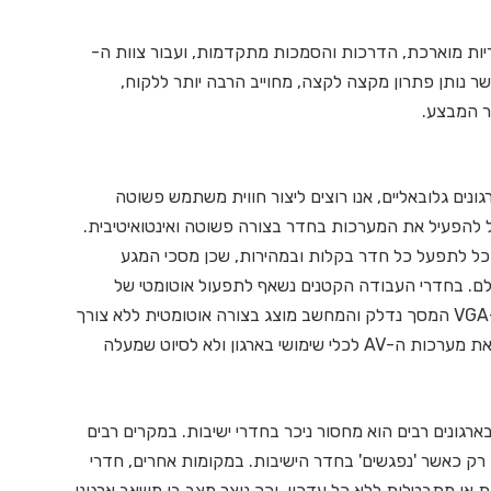
יות מוארכת, הדרכות והסמכות מתקדמות, ועבור צוות ה-
אשר נותן פתרון מקצה לקצה, מחוייב הרבה יותר ללקוח,
ור המבצע.
רגונים גלובאליים, אנו רוצים ליצור חווית משתמש פשוטה
ל להפעיל את המערכות בחדר בצורה פשוטה ואינטואיטיבית.
כל לתפעל כל חדר בקלות ובמהירות, שכן מסכי המגע
. בחדרי העבודה הקטנים נשאף לתפעול אוטומטי של
החדר, כלומר בעת חיבור המחשב לכבל ה-HDMI או ה-VGA המסך נדלק והמחשב מוצג בצורה אוטומטית ללא צורך
באף לחיצה או הפעלה מצד המשתמש. המטרה להפוך את מערכות ה-AV לכלי שימושי בארגון ולא לסיוט שמעלה
גונים רבים הוא מחסור ניכר בחדרי ישיבות. במקרים רבים
 רק כאשר 'נפגשים' בחדר הישיבות. במקומות אחרים, חדרי
ת או מתבטלות ללא כל עדכון, וכך נוצר מצב בו משאב ארגוני