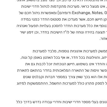
אינו מנוצל כראוי. מערכות מתקדמות לניהול חדרי ישיבות
מתממשקות לשרת ניהול לוחות הזמנים הארגוני (Exchange, Notes, Google ודומיהם) ומאפשרות ניהול חכם של
ן חיישן חכם, אשר מעדכן את סטטוס החדר כפנוי במידה
 בנוסף את כלל מערכות החדר לחסכון בעלויות תפעול ואנרגיה
צוגה בהירה ונוחה של לו"ז הישיבות בחדר, וכן זימון ישיר
זור.
משק למערכות ארגוניות נוספות, מלבד למערכות
 והווילונות בכל חדר, או אף בכל הארגון באופן קל ונוח,
החדר אינו בשימוש, חיישן הנוכחות יוכל לכבות גם את
 מאפשר וויסות של התאורה המלאכותית בחדר בהתאם לתאורת
ת אלו הוא בכך שאין צורך במספר חברות וקבלנים שונים
ל לספק פתרון כולל למערכות החשמל, ההתממשקות למיזוג
ונים בעלי מספר חדרי ישיבות וחדרי עבודה נדרש בדרך כלל