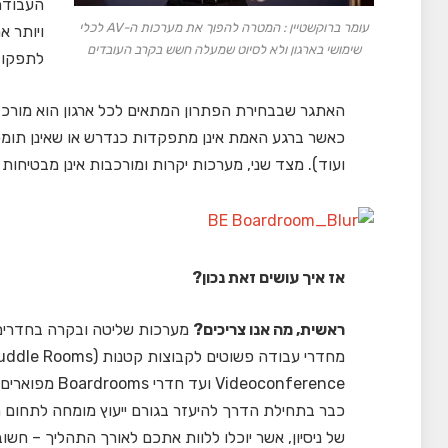
העבודה 
עומר ברוקשטיין : המטרה להפוך את מערכות ה-AV לכלי
ויותר א
שימושי בארגון ולא לסיוט שמעלה חשש בקרב העובדים
לתפקוד הא
האתגר שבבחירת הפתרון המתאים לכל ארגון הוא מורכב 
ועוד). מצד שני, מערכות יקרות ומורכבות אינן מבטי
אז איך עושים זאת נכון?
ראשית, מה אנו צריכים?
מערכות שליטה ובקרה בחדרים י
של ניסיון, אשר יוכלו ללוות אתכם לאורך התהליך – חשו