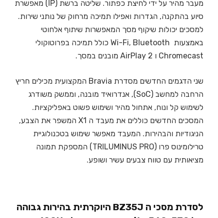
מעבר מהיר על ידי לחיצת כפתור. שליטה ברשת (IP) מאפשרת
סיוע בהתקנה, הגדרות ואפילו תמיכה מרחוק של נותני שירות.
למסכים יכולות שיקוף מסך המאפשרות שיתוף אלחוטי
באמצעות Wi-Fi, Bluetooth כולל תמיכה בפרוטוקולי
Chromecast ו AirPlay 2 מובנים במסך.
שני הדגמים החדשים מסדרת Bravia המקצועית מכילים חריץ
הרחבה למחשב (SoC), אנדרואיד מובנה, וממשק משודרג
לשימוש קל ונוח, אתחול מהיר ושימוש פשוט באפליקציות.
המסכים החדשים כוללים את מעבד ה X1 המשפר את הצבע,
הניגודיות והבהירות. המעבד מאפשר שימוש בטכנולוגיית
טרילומינוס פרו (TRILUMINUS PRO) המספקת תמונה
מציאותית עם טווח צבעים עשיר ושופע.
לסדרת מסכי ה BZ35J היוקרתית בהירות גבוהה