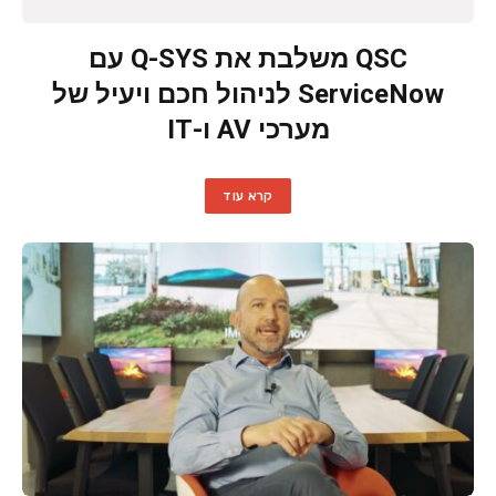
QSC משלבת את Q-SYS עם
ServiceNow לניהול חכם ויעיל של
מערכי AV ו-IT
קרא עוד