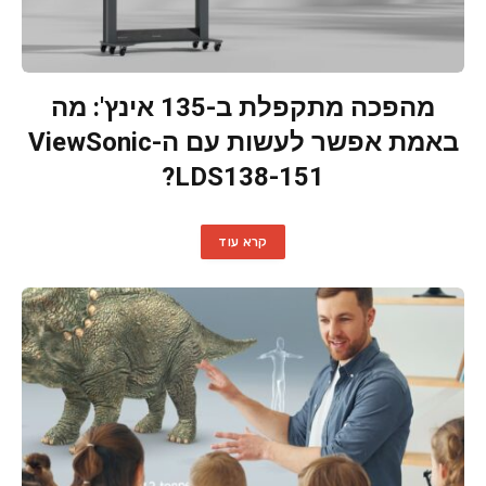
מהפכה מתקפלת ב-135 אינץ': מה
באמת אפשר לעשות עם ה-ViewSonic
LDS138-151?
קרא עוד