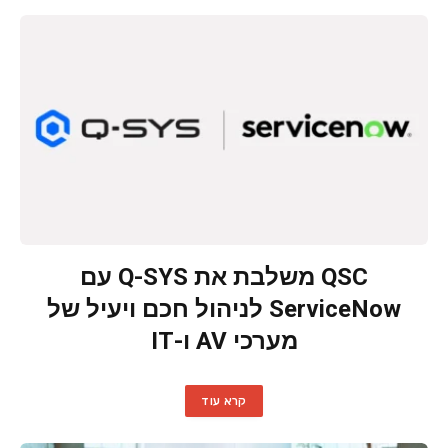
QSC משלבת את Q-SYS עם
ServiceNow לניהול חכם ויעיל של
מערכי AV ו-IT
קרא עוד