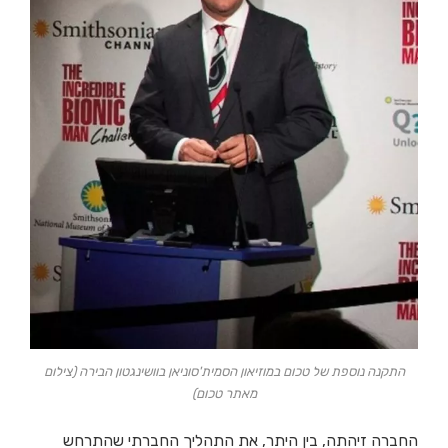
התקנה נוספת של טכום במוזיאון הסמית'סוניאן בוושינגטון הבירה (צילום
מאתר טכום)
החברה זיהתה, בין היתר, את התהליך החברתי שהתרחש