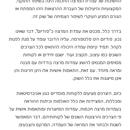
החשיבות של עמדת המרצה החכמה הינה בשיפור התוקף,
המקצועיות והיעילות של העברת ההרצאות וזהו המפתח או
הגורם המניע העיקרי לשיפור הצמיחה של שוק זה.
בדרך כלל, מכנים את עמדת המרצה כ"פודיום", דבר שאינו
נכון. פודיום הינו פלטפורמה, עליה הדובר עומד על מנת לפנות
לקהל. תמיד קיימת עמדה היכולה להתאים לכל הצרכים
השונים כמו עיצוב, תקציב ועוד. ישנם יחידים או לקוחות
מסוימים המנסים להשיג עמדות מרצה בודדות עם מבנה
ומראה מיוחד. עם זאת, התאמות אישיות אלו הינן חריגות והן
אינן מייצגות את כלל השוק.
כיום, היצרנים מציעים ללקוחות מוסדיים כגון אוניברסיטאות
ומכללות, המציידות את כלל האולמות וכיתות ההוראה
בעמדות מרצה חכמות, עמדות המיוצרות ומותאמות אישית על
פי הצרכים והרצונות השונים של לקוחותיהם, דבר המאפשר
לשנות ולבחור את המראה של העמדה, המרקם והצבעים.