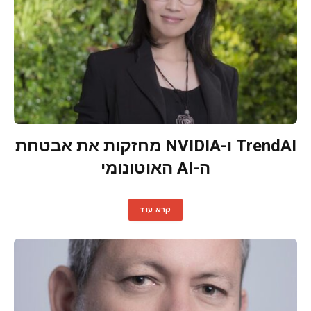
TrendAI ו-NVIDIA מחזקות את אבטחת
ה-AI האוטונומי
קרא עוד