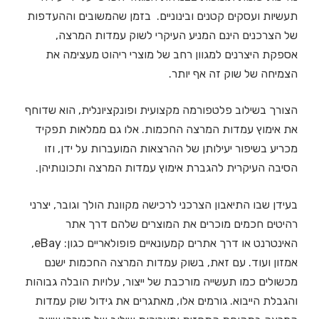
תעשיות ועסקים קטנים ובינוניים. בזמן שהמשובים וההעדפות
של הצרכנים הינם המניע העיקרי לשוק עמדות המרצה,
אספקת היצרנים למגוון רחב של מוצרי ריהוט מעצימה את
הצמיחה של שוק זה אף יותר.
הצורך בשילוב פלטפורמה מקצועית ופונקציונלית, הוא שדוחף
את אימוץ עמדות המרצה החכמות. אלו גם ממלאות תפקיד
מכריע בשיפור יעילותן של ההרצאות המועברות על ידן, וזו
הסיבה העיקרית להגברת אימוץ עמדות המרצה ותכונותיהן.
בעידן שבו התיאבון הצרכני לרכישה מקוונת הולך וגובר, יצרני
רהיטים חכמים מוכרים את המוצרים שלהם דרך אתר
האינטרנט או דרך אתרים קמעונאיים פופולאריים כגון: eBay,
אמזון ועוד. עם זאת, בשוק עמדות המרצה החכמות ישנם
מכשולים כמו תעשייה מורכבת של ייצור, עלויות הובלה גבוהות
והגבלת הייבוא. גורמים אלו, מאתגרים את גידול שוק עמדות