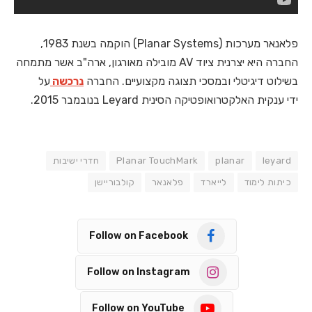
פלאנאר מערכות (Planar Systems) הוקמה בשנת 1983,
החברה היא יצרנית ציוד AV מובילה מאורגון, ארה"ב אשר מתמחה
בשילוט דיגיטלי ובמסכי תצוגה מקצועיים. החברה
נרכשה
על
ידי ענקית האלקטרואופטיקה הסינית Leyard בנובמבר 2015.
leyard
planar
Planar TouchMark
חדרי ישיבות
כיתות לימוד
לייארד
פלאנאר
קולבוריישן
Follow on Facebook
Follow on Instagram
Follow on YouTube