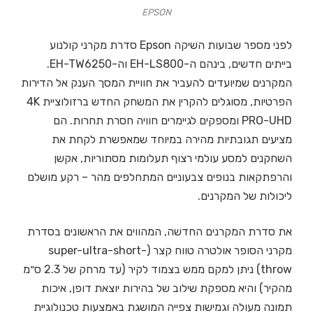
EPSON
לפני מספר שבועות השיקה Epson סדרת מקרני קולנוע
בייתים חדשים, בינהם ה-EH-LS800 וה-EH-TW6250.
המקרנים שמיועדים להעביר את חוויית המסך הענק אל הדירות
הפרטיות, מסוגלים להקרין את המשחק החדש ברזולוציית 4K
PRO-UHD ומספקים לגיימרים חוויה חסרת תחרות. הם
מציעים תגובתיות מהירה במיוחד שמאפשרת לקחת את
השחקנים למסע עולמי רצוף תעלומות מסתוריות, אקשן
והרפתקאות בנופים צבעוניים המתחלפים מהר – רקע מושלם
ליכולות של המקרנים.
את סדרת המקרנים החדשה, המהווים את הראשונים בסדרת
מקרני הסופר אולטרה טווח קצר (super-ultra-short-
throw) ניתן למקם ממש בצמוד לקיר (עד מרחק של 2.3 ס״מ
מהקיר) והיא מספקת שילוב של בהירות יוצאת דופן, איכות
תמונה מעולה וגמישות צפייה המושגת באמצעות טכנולוגיית