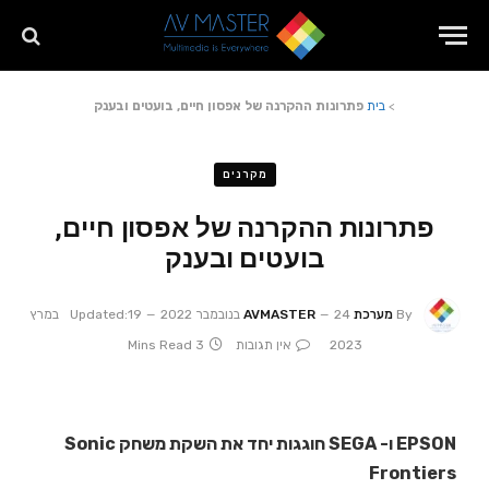
>
בית
פתרונות ההקרנה של אפסון חיים, בועטים ובענק
מקרנים
פתרונות ההקרנה של אפסון חיים,
בועטים ובענק
By
מערכת AVMASTER
24 בנובמבר 2022
Updated:
19 במרץ
2023
אין תגובות
3 Mins Read
EPSON ו- SEGA חוגגות יחד את השקת משחק Sonic
Frontiers