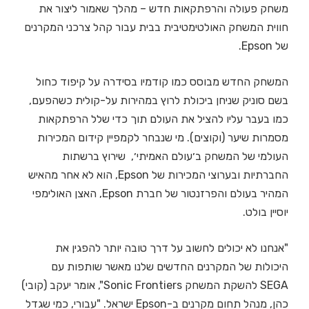
משחק פעולה והרפתקאות חדש – מהלך שאמור ליצור את
חווית המשחק האולטימטיבית בבית עבור קהל צרכני המקרנים
של Epson.
המשחק החדש מבוסס כמו קודמיו בסידרה על קיפוד כחול
בשם סוניק שניחן ביכולת לרוץ במהירות על-קולית כשהפעם,
כמו בעבר עליו להציל את העולם תוך כדי שלל הרפתקאות
מסמרות שיער (וקוצים). מי שנבחר לקמפיין קידום המכירות
העולמי של המשחק ב׳עולם האמיתי׳, שירוץ ברשתות
החברתיות ובערוצי המכירות של Epson, הוא לא אחר מהאיש
המהיר בעולם והפרזנטור של חברת Epson, האצן האולימפי
יוסיין בולט.
"אנחנו לא יכולים לחשוב על דרך טובה יותר להפגין את
היכולות של המקרנים החדשים שלנו מאשר שותפות עם
SEGA להשקת המשחק Sonic Frontiers", אומר יעקב (קובי)
כהן, מנהל תחום מקרנים ב-Epson ישראל. "עבורי, כמי שגדל