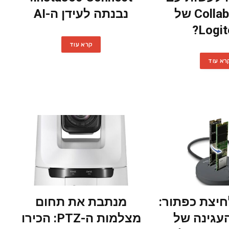
CollabOS 2.1 של
נבנתה לעידן ה-AI
Logit
קרא עוד
רא עוד
יצת כפתור:
מנתבת את תחום
עגינה של
מצלמות ה-PTZ: הכירו