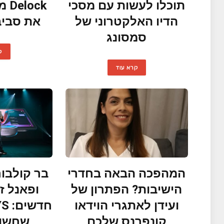
תוכלו לעשות עם מסכי
ock
הדיו האלקטרוני של
את סביב
סמסונג
ק
קרא עוד
המהפכה הבאה בחדרי
בר קולבור
הישיבות? הפתרון של
ופאנל ז
ועידן לאתגרי הוידאו
קונפרנס שלכם
שחשוב