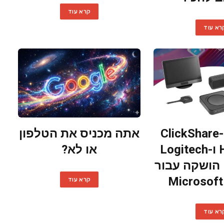
קרא עוד
רא עוד
חבילת ה-ClickShare
אתה מכניס את הטלפון
Hub Core ו-Logitech
או לא?
MeetUp 2 הושקה עבור
Microsof
קרא עוד
רא עוד