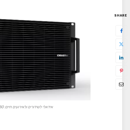
SHARE
אידאלי לשידורים ולאירועים חיים: Spyder X80 של קריסטיי (תמונה: Christie)