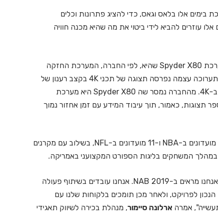
Christi) הגיעה לתערוכת NAB 2019 שנערכת בימים אלו בלאס וגאס, כדי להציג פתרונות וכלים
 אלו עוזרים להביא לידי ביטוי את מה שהיא מכנה חוויה
בלב התצוגה שהביאה קריסטיי לדוכן שלה, נמצאת המערכת Spyder X80 שהיא, לפי החברה, המערכת החזקה
ביותר לעיבוד נתונים לצורך תצוגה על מסכים מרובים. בתערוכה עצמה נפרסה תצוגה של תכני 4K בקצב רענון של
60 הרץ המוקרנת על פני מגוון רחב של תצוגות הקרנה ב-4K. מהחברה נמסר שה Spyder X80 היא מערכת
ן פיקסלים על פני מספר תצוגות, כאמור, תוך עיבוד המידע עם זמן אחזור נמוך
בקריסטיי מספרים כי מערכת זו נמצאת בשימושם של 11 מועדונים ב-NBA ו-11 מועדונים ב-NFL, בשילוב עם מקרנים
במהלך המשחקים בליגות הספורט המקצועני באמריקה.
"קריסטיי היא ספקית של פתרונות מקצה לקצה ואת זה אנחנו מראים ב-NAB 2019. אנחנו עובדים בשיתוף פעולה
נכון לפרויקט, ולאחר מכן תומכים בלקוחות שלנו עם
עשייה", אמרה
ארלונה סיימור
, מנהלת בכירה לשיווק תאגידי