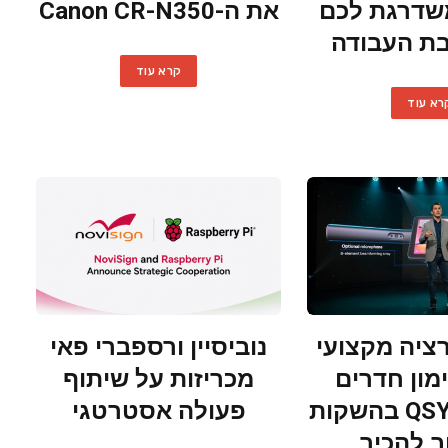
Del משדרגת לכם
את ה-Canon CR-N350
ת העבודה
קרא עוד
רא עוד
ציה מקצועי
נוביסיין ורספברי פאי
ימון חדרים
מכריזות על שיתוף
חדשים: QSYS בהשקות
פעולה אסטרטגי
 להכיר