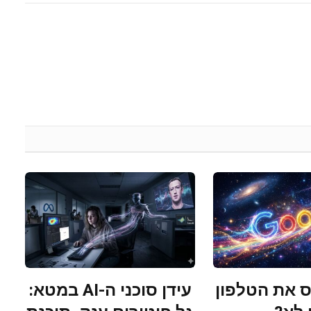
 את הטלפון
עידן סוכני ה-AI במטא: