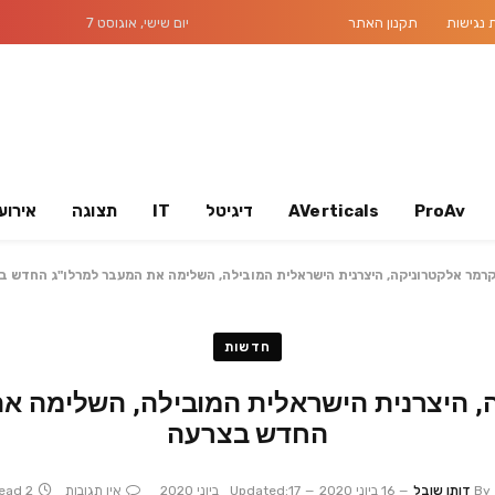
נגישות
תקנון האתר
יום שישי, אוגוסט 7
ProAv
AVerticals
דיגיטל
IT
תצוגה
אירוע
רמר אלקטרוניקה, היצרנית הישראלית המובילה, השלימה את המעבר למרלו"ג החדש ב
חדשות
, היצרנית הישראלית המובילה, השלימה את
החדש בצרעה
By
דותן שובל
16 ביוני 2020
17 ביוני 2020
Updated:
אין תגובות
2 Mins Read