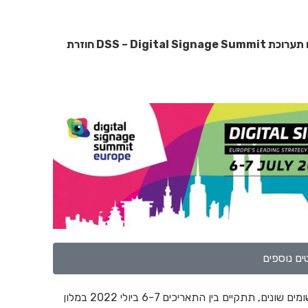
אחרי כמעט שלוש שנים, לא מעט תלאות וביטולים גם תערוכת DSS – Digital Signage Summit חוזרת
ם נוספים
התערוכה העוסקת כולה בתחום השילוט הדיגיטלי ליישומים שונים, תתקיים בין התאריכים 6-7 ביולי 2022 במלון