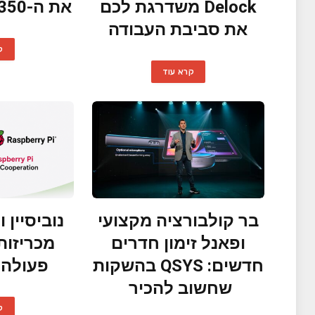
Delock משדרגת לכם
את ה-Canon CR-N350
את סביבת העבודה
ק
קרא עוד
בר קולבורציה מקצועי
נוביסיין 
ופאנל זימון חדרים
מכריזות
חדשים: QSYS בהשקות
פעולה 
שחשוב להכיר
ק