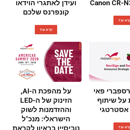
ועידן לאתגרי הוידאו
קונפרנס שלכם
רא עוד
קרא עוד
ורספברי פאי
על מהפכת ה-AI,
 על שיתוף
הזינוק של ה-LED
אסטרטגי
וההזדמנות לשוק
הישראלי: מנכ"ל
נוביסיין בראיון לקראת
רא עוד