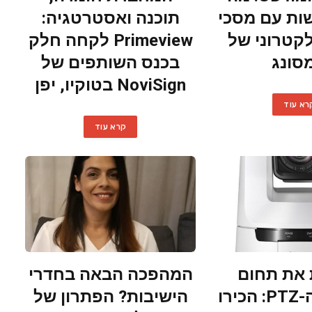
ות עם מסכי
תוכנה ואסטרטגיה:
קטרוני של
Primeview לקחה חלק
סונג
בכנס השותפים של
NoviSign בטוקיו, יפן
רא עוד
קרא עוד
את תחום
המהפכה הבאה בחדרי
מצלמות ה-PTZ: הכירו
הישיבות? הפתרון של