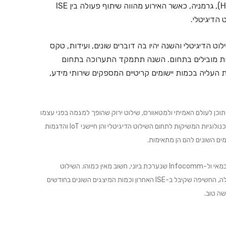
הילטון בשדה התעופה מינכן (Hilton Munich Airport), גרמניה, כאשר האירוע מהווה שיתוף פעולה בין ISE
וט הדיגיטלי והשנה יהיו בה דוברים שונים, ועידות, טקס
ירות מובילים בתחום. השנה תתמקד התערוכה בתחום
Business Crit), זאת בעקבות העליה בכמות יישומים קריטיים המספקים שירותי מידע,
וכן לעולם האמיתי ולמטאוורס, שילוט ירוק שהופך למגמה בפני עצמו
הנדרשת גם במכרזים בשילוט דיגיטלי. לתערוכה יתווספו שתי טכנולוגיות המשיקות לתחום השילוט הדיגיטלי והן חיישני IoT והדגמות
קיום התערוכה השנה, גם כאשר היא צמודה ל-ISE שהתרחשה במאי ול-Infocomm שנערכת ביוני, חשוב מאין כמוהו. השילוט
הדיגיטלי הופך קריטי ככל שכמות הממשקים והיישומים שלו גדלה, החשיפה שקיבל ב-ISE האחרון וכמות המיצגים השונים בחודשים
ה טוב.