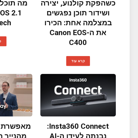
כשהפקת קולנוע, יצירה
מה תוכלו
ושידור תוכן נפגשים
במצלמה אחת: הכירו
ech?
את ה-Canon EOS
C400
ק
קרא עוד
Insta360 Connect:
מאפשרת ל
נבנתה לעידן ה-AI
מהנייר ה