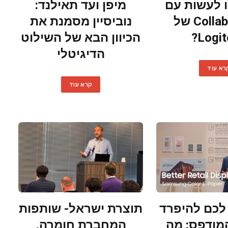
 לעשות עם
מיפן ועד תאילנד:
CollabOS 2.1 של
נוביסיין מסמנת את
Logit
הכיוון הבא של השילוט
הדיגיטלי
רא עוד
קרא עוד
כם להיפרד
תוצרת ישראל- שותפות
מודפס: מה
המחברת חומרה,