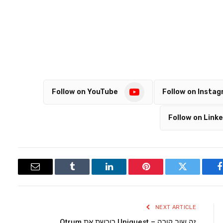
Follow on YouTube
Follow on Insta
Follow on Linke
Email
Tumblr
LinkedIn
Pinterest
Twitter
Facebook
NEXT ARTICLE
זה שוב קורה – Uniguest רוכשת את Otrum