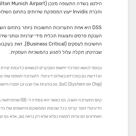
וחברת Invidis ייעוץ המספקת שירותים בתחום השילוט הדיגיטלי.
DSS היא אחת התערוכות החשובות ביותר בתחום השיל
הענקת פרסים ותצוגות תכלית מידי יצרניות ונותני ש
החשיבות לעסקים (ical
שבהינתן תקלה עלול לפגוע בהמשכיות העסקית.
בנוסף לנושא המרכזי ייחשפו המבקרים לנושאים כדוגמת יצירת ת
SoC (System on Chip), טכנולוגיות אלו יוצגו וכן יוסברו היישומים השונים להם הן מתאימות.
האחרונים הם עדות למשהו נפלא שלא רק נראה טוב, אלא גם יעש