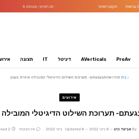
נגישות
תקנון האתר
יום חמישי, אוגוסט 6
ProAv
AVerticals
דיגיטל
IT
תצוגה
אירוע
>
בית
תודו שהתגעגעתם- תערוכת השילוט הדיגיטלי המובילה חוזרת בענק
אירועים
עתם- תערוכת השילוט הדיגיטלי המובילה 
By
אביעד כהן
8 ביוני 2022
8 ביוני 2022
Updated:
אין תגובות
2 Mins Read