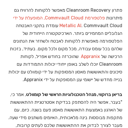
פתרון Cleanroom Recovery מאפשר ללקוחות להרוויח גם
מיתרונות
פלטפורמת Commvault Cloud, המופעלת על ידי
Metallic AI
. Commvault Cloud עומדת בתקני האבטחה
הגלובליים המחמירים ביותר. הארכיטקטורה הייחודית של
הפלטפורמה מאפשרת ללקוחות לאבטח ולשחזר את הנתונים
שלהם בכל עומס עבודה, מכל מקום ולכל מקום. בעתיד, בזכות
הרכישה של
Appranix
שהוכרזה בחודש אפריל, לקוחות
Cleanroom יוכלו לשלב באופן ייחודי יכולות התמודדות עם
סיכונים והתאוששות מאסון המסופקות על ידי קומוולט עם יכולות
בנייה מחדש של יישומי ענן המסופקות על ידי Appranix.
בריאן ברוקווי, מנהל הטכנולוגיות הראשי של קומוולט
, אמר כי,
"בעבר, אפשר היה להסתפק בבדיקת אסטרטגיית ההתאוששות
של הארגון באמצעות התאוששות מאסון פעם בשנה. כיום, עם
מתקפות מבוססות בינה מלאכותית, האיומים משתנים מידי שעה.
מעבר לצורך לבדוק את ההתאוששות שלכם לעתים קרובות,