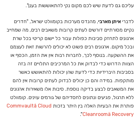
עליכם גם לדעת שיש לכם מקום נקי להתאוששות בענן".
לדברי
איתן מארבי
, מהנדס מערכות בקומוולט ישראל, "חדרים
נקיים מסורתיים דורשים לעתים קרובות משאבים רבים, מה שמחייב
ארגונים לתחזק סביבות כפולות עבור כל יישום קריטי בכל שרת
ובכל מיקום. ארגונים רבים פשוט לא יכולים להרשות זאת לעצמם
את ההשקעה. בנוסף לכך, לחברות רבות אין את הזמן, הכסף או
הצוות הדרוש כדי לבדוק את כל המרכיבים התלויים זה בזה
בסביבות היברידיות כדי לדעת שהן יכולות להתאושש כאשר
מותקפות.
במידה והם כן יכולים לבדוק לעתים קרובות אין להם
את המשאבים לבצע בדיקה נוספת. סיבות אלו משאירות ארגונים
ללא תרגול, פגיעים ונתונים לחסדיהם של גורמים עוינים. קומוולט
פותרת את הבעיות האלה בין היתר בזכות
Cloud
â
Commvault
".
Cleanroomä Recovery