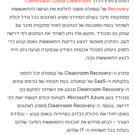
הפתרון פורץ הדרך
Commvault Cloud Cleanroom
Recovery
של קומוולט משנה לחלוטין את הגישה להתאוששות
ממתקפת סייבר בעולם המודרני ומציע לארגונים בכל גודל יכולת
לשחזור בטוח ומאובטח של הנתונים לאחר מתקפת סייבר עם
עותק נקי ומבודד, מיקום אליו ניתן לשחזר את הנתונים לפי דרישה
לענן. הפתרון מאפשר לבצע בדיקות התאוששות באופן קבוע כדי
לספק ביטחון למנהלי אבטחת המידע שבמקרה פגיעה ניתן יהיה
לבצע התאוששות נקיה.
פתרון ה-Cleanroom Recovery של קומוולט יוכל לתמוך
בלקוחות ה-SaaS של קומוולט. בעת תקיפה של גורמים עוינים,
ה-Cleanroom Recovery מבצע את השחזור למיקום נקי
ומבודד בענן Microsoft Azure. לקוחות יכולים לעשות זאת לפי
דרישה. בנוסף, ה-Cleanroom Recovery מספק לארגונים
באופן ייחודי את היכולת לבדוק במהירות ובאופן קבוע – ובמידת
הצורך – לבחון מחדש את תוכניות התאוששות הסייבר שלהם
בקלות בכל תשתיות ה-IT שלהם.