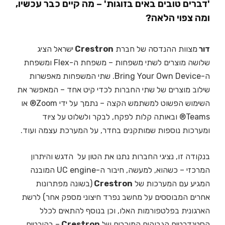
'דברים טובים באים בזוגות' – מה קיים כבר עכשיו,
ומה צפוי הלאה?
דור
מצוות ההנדסה של חברת
Crestron
ישראל הציג
שלושה מוצרים לשתי משפחות – משפחת ה-Flex ומשפחת
ה-Bring Your Own Device. שתי המשפחות מאפשרות
שילוב מוצרים של שתי החברות לכדי קיט אחד – המאפשר את
השימוש הפשוט למשתמש הקצה – נתמך על ידי Zoom® או
Teams® ובאותה קלות לפקח, לבקר ולשלוט על ציוד
ומערכות נוספות שמותקנים בחדר, על המערכת עצמה ועוד.
בנקודה זו, נציגי החברות נתנו את הטון על הדגש והיתרון
המרכזי – כשהוא, למעשה, חיבור ה-UC engine המובנה
המגיע עם המערכות של
Crestron
(בשונה מפתרונות
אחרים המבוססים על מחשב נפרד חיצוני מספק אחר) לרשת
הארגונית בפלטפורמות האלו, וכן בנוסף להתאים לכלל
הסטנדרטים הגבוהים המוכרים של
Crestron
– בהיבטים