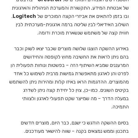
של אבטחת המידע, התקשורת והמערכת הניהולית והארגונית
ובו בזמן להתאים את אביזרי הקצה המוכרים של
Logitech
.
השילוב האידיאלי לבין שליטה ברמה ארגונית-מערכתית לבין
חווית קצה של משתמש שנשארת מוכרת ודומה.
באירוע ההשקה הוצגו שלושה מוצרים שכבר יצאו לשוק וכבר
בהם ניתן לראות את החשיבה מחוץ לקופסה והחידושים
המרעננים שמביא השיתוף הזה – בפשטות ונוחות תפעולית הן
לפרט והן לארגון מתאפשרת גמישות מרבית לשימוש כל אחד
מהמוצרים. ההדגמות הראו באיזו קלות ומהירות ניתן להשתמש
בקיטים השונים. כמו-כן, צוין כל יחידת קצה ניתן לשדרג
במעלה הדרך – מה שמייצר שקט תפעולי לארגון ולצוותי
התמיכה.
בסיום ההשקה הודגש כי ישנם, כבר היום, מוצרים חדשים
בתכנון וממש נמצאים בקנה – שווה להישאר מעודכנים.