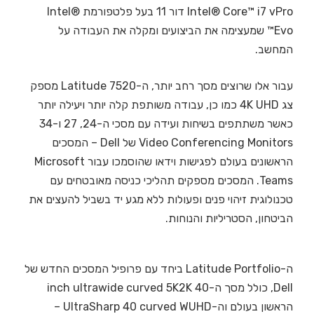
Intel® Core™ i7 vPro דור 11 בעל פלטפורמת Intel®
Evo™ שמעצימה את הביצועים ומקלה את העבודה על
המחשב.
עבור אלו שרוצים מסך רחב יותר, ה-Latitude 7520 מספק
צג 4K UHD כמו כן, עבודה משותפת קלה יותר ויעילה יותר
כאשר משתתפים בשיחות ועידה עם מסכי ה-24, 27 ו-34
Video Conferencing Monitors של Dell – המסכים
הראשונים בעולם לפגישות וידאו שהוסמכו עבור Microsoft
Teams. המסכים מספקים תהליכי כניסה מאובטחים עם
טכנולוגית זיהוי פנים ופעולות ללא מגע יד בשביל להעצים את
הביטחון, הסטריליות והנוחות.
ה-Latitude Portfolio ביחד עם פרופיל המסכים החדש של
Dell, כולל מסך ה-40 inch ultrawide curved 5K2K
הראשון בעולם וה-UltraSharp 40 curved WUHD –