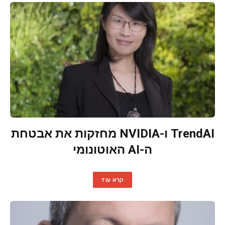
TrendAI ו-NVIDIA מחזקות את אבטחת
ה-AI האוטונומי
קרא עוד