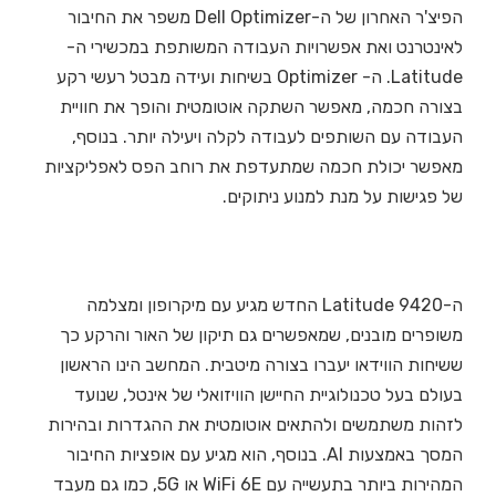
הפיצ'ר האחרון של ה-Dell Optimizer משפר את החיבור
לאינטרנט ואת אפשרויות העבודה המשותפת במכשירי ה-
Latitude. ה- Optimizer בשיחות ועידה מבטל רעשי רקע
בצורה חכמה, מאפשר השתקה אוטומטית והופך את חוויית
העבודה עם השותפים לעבודה לקלה ויעילה יותר. בנוסף,
מאפשר יכולת חכמה שמתעדפת את רוחב הפס לאפליקציות
של פגישות על מנת למנוע ניתוקים.
ה-Latitude 9420 החדש מגיע עם מיקרופון ומצלמה
משופרים מובנים, שמאפשרים גם תיקון של האור והרקע כך
ששיחות הווידאו יעברו בצורה מיטבית. המחשב הינו הראשון
בעולם בעל טכנולוגיית החיישן הוויזואלי של אינטל, שנועד
לזהות משתמשים ולהתאים אוטומטית את ההגדרות ובהירות
המסך באמצעות AI. בנוסף, הוא מגיע עם אופציות החיבור
המהירות ביותר בתעשייה עם WiFi 6E או 5G, כמו גם מעבד