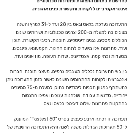
לחדשנות בתחום התצוגות ופתרונות טכנולוגיים
אינטראקטיביים ללקוחות ותקשורת פנים ארגונית.
התערוכה נערכת בלאס וגאס בין 28 ועד ל-31 למרץ והשנה
מציגים בה למעלה מ-200 יצרנים טכנולוגיות ושירותים שונים
הכוללים מסכים, נגנים דיגיטליים, תוכנות, רכיבי תקשורת, תוכן
ועוד. פתרונות אלו מיועדים לתחום החינוך, הקמעונאי, פיננסים,
מסעדות ובתי קפה, אצטדיונים, שדות תעופה, מוזיאונים ועוד.
בין באי התערוכה נכללים מעצבים גרפיים, מעצבי תוכנה, חברות
אינטגרציה ולקוחות מהתחומים השונים כאשר בזמן התערוכה ניתן
להשתתף במגוון תכניות לימודיות בתוכן למעלה מ-75 סמינרים
ייחודיים, סדנאות עבודה, שולחנות עגולים ואפילו התנסות
בהתקנות פתרונות שילוט דיגיטלי בלאס וגאס.
תערוכה זו זכתה ארבע פעמים בפרס “Fastest 50” המוענק
ל-50 תערוכות הגדלות משנה לשנה והיא התערוכה הרשמית של