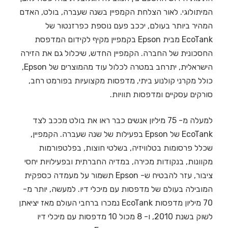
המיתולוגי. לאור הצלחת הקמפיין בשנה שעברה, בולט, האדם
המהיר ביותר בעולם, יככב פעם נוספת כפרזנטור של
EcoTank מבית Epson בקמפיין מקיף לקידום המדפסת
החסכונית של החברה. הקמפיין החדש, שיכלול גם את הזירה
הישראלית, יתרחב במטרה לכלול עוד מהמוצרים של Epson,
כולל מקרני קולנוע ביתי, מדפסות מקצועיות בפורמט רחב,
סורקים עסקיים ומדפסות תוויות.
למעלה מ- 75 מיליון אנשים כבר ראו את בולט מככב לצד
EcoTank של Epson בפעילות של שנה שעברה. הקמפיין,
שכלל פרסומות בטלוויזיה, בשלטי חוצות, בפלטפורמות
מקוונות, בנקודות מכירה, במדיה החברתית ובפעילויות יחסי
ציבור, עזר להבטיח ש- Epson תשמור על מעמדה כספקית
המובילה בעולם של מדפסות עם מיכלי דיו. למעשה, יותר מ-
70 מיליון מדפסות EcoTank נמכרו ברחבי העולם מאז יציאתן
לשוק בשנת 2010, ו- 8 מכול 10 מדפסות עם מיכלי דיו