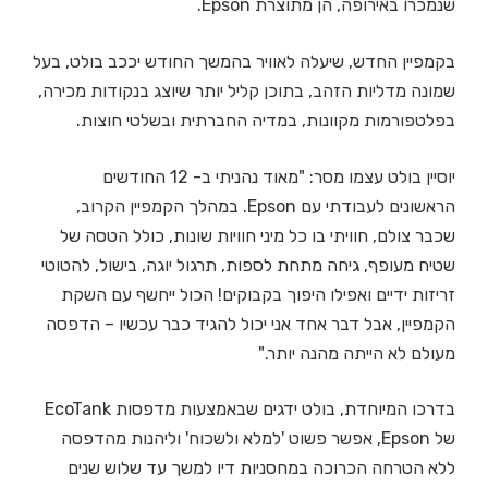
שנמכרו באירופה, הן מתוצרת Epson.
בקמפיין החדש, שיעלה לאוויר בהמשך החודש יככב בולט, בעל
שמונה מדליות הזהב, בתוכן קליל יותר שיוצג בנקודות מכירה,
בפלטפורמות מקוונות, במדיה החברתית ובשלטי חוצות.
יוסיין בולט עצמו מסר: "מאוד נהניתי ב- 12 החודשים
הראשונים לעבודתי עם Epson. במהלך הקמפיין הקרוב,
שכבר צולם, חוויתי בו כל מיני חוויות שונות, כולל הטסה של
שטיח מעופף, גיחה מתחת לספות, תרגול יוגה, בישול, להטוטי
זריזות ידיים ואפילו היפוך בקבוקים! הכול ייחשף עם השקת
הקמפיין, אבל דבר אחד אני יכול להגיד כבר עכשיו – הדפסה
מעולם לא הייתה מהנה יותר."
בדרכו המיוחדת, בולט ידגים שבאמצעות מדפסות EcoTank
של Epson, אפשר פשוט 'למלא ולשכוח' וליהנות מהדפסה
ללא הטרחה הכרוכה במחסניות דיו למשך עד שלוש שנים