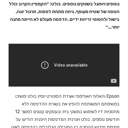
נוספים ויופעל בשווקים נוספים. בולט: ״הקמפיין הקרוב כולל
הטסה של שטיח מעופף, גיחה מתחת לספות, תרגול יוגה,
בישול ולהטוטי זריזות ידיים. הדפסה מעולם לא הייתה מהנה
יותר…״
Epson והאלוף האולימפי ואגדת הספורט יוסיין בולט ימשיכו
במשימתם המשותפת להפיץ את בשורת ההדפסה ללא
מחסניות דיו לשימוש במשקי בית ובעסקים קטנים למשך 12
חודשים נוספים. בולט ויצרנית המדפסות היפנית הודיעו על
חתימת חידוש ההסכם בין המובילה הגלובלית בהדפסה לאצן