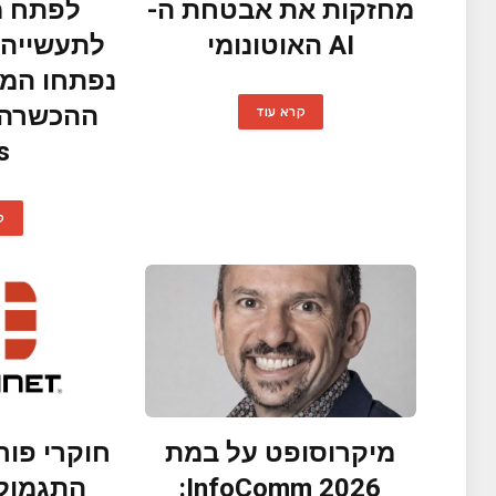
מחזקות את אבטחת ה-
AI האוטונומי
לתעשייה 
נפתחו המי
קרא עוד
s
ק
מיקרוסופט על במת
חוקרי פור
InfoComm 2026:
התגמול 