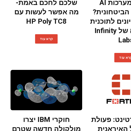
לפתח מערכות AI
שלכם לחכם באמת-
הביטחונית?
מה אפשר לעשות עם
ונים לתוכנית
HP Poly TC8
ההכשרה של Infinity
Lab
קרא עוד
רא עוד
טינט: פעולת
חוקרי IBM יצרו
האיראנית
מולקולה חדשה שטרם