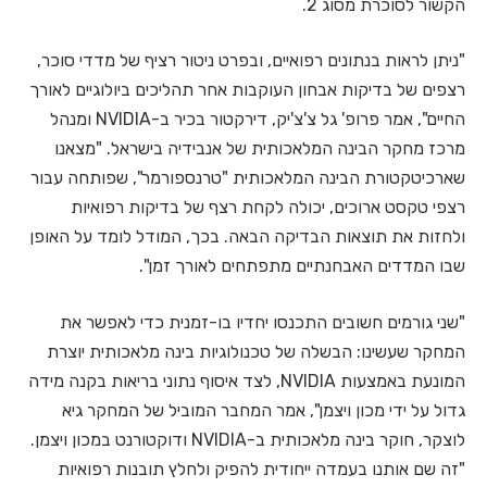
הקשור לסוכרת מסוג 2.
"ניתן לראות בנתונים רפואיים, ובפרט ניטור רציף של מדדי סוכר,
רצפים של בדיקות אבחון העוקבות אחר תהליכים ביולוגיים לאורך
החיים", אמר פרופ' גל צ'צ'יק, דירקטור בכיר ב-NVIDIA ומנהל
מרכז מחקר הבינה המלאכותית של אנבידיה בישראל. "מצאנו
שארכיטקטורת הבינה המלאכותית "טרנספורמר", שפותחה עבור
רצפי טקסט ארוכים, יכולה לקחת רצף של בדיקות רפואיות
ולחזות את תוצאות הבדיקה הבאה. בכך, המודל לומד על האופן
שבו המדדים האבחנתיים מתפתחים לאורך זמן".
"שני גורמים חשובים התכנסו יחדיו בו-זמנית כדי לאפשר את
המחקר שעשינו: הבשלה של טכנולוגיות בינה מלאכותית יוצרת
המונעת באמצעות NVIDIA, לצד איסוף נתוני בריאות בקנה מידה
גדול על ידי מכון ויצמן", אמר המחבר המוביל של המחקר גיא
לוצקר, חוקר בינה מלאכותית ב-NVIDIA ודוקטורנט במכון ויצמן.
"זה שם אותנו בעמדה ייחודית להפיק ולחלץ תובנות רפואיות