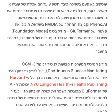
עוסקים לא פעם בשאלה כיצד תשפיע עליהם אכילה של עוגיה או
מאפה. כעת, מודל בינה מלאכותית יוצרת חדש מסוגל לחזות את
התשובה: חוקרים ממכון ויצמן למדע, חברת הסטארט-אפ
Pheno.AI וקבוצת המחקר של NVIDIA בישראל, הובילו את
פיתוחו של GluFormer – מודל בסיס (Foundation Model)
שמסוגל לחזות את רמות הסוכר העתידיות של מטופלים, כמו גם
מדדי בריאות אחרים, בהסתמך על נתוני סוכר של המטופל
מהעבר.
מידע הנאסף ממערכות קבועות לניטור גלוקוז (CGM –
Continuous Glucose Monitoring), יכול לסייע באבחון מהיר
יותר של חולים עם טרום-סוכרת או סוכרת, כך על פי
Harvard
Health Publishing
ו-
NYU Langone Health
. יכולות ה-AI
של GluFormer מסוגלות לשפר את יכולת האבחון הזו, ולעזור
למטפלים ולמטופלים לזהות אנומליות, לחזות תוצאות של ניסויים
קליניים, ולחזות מדדים רפואיים ובריאותיים עד לארבע שנים
מראש.