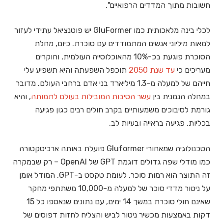
חשובות מתוך המדדים הרפואיים".
לכלי בינה מלאכותית כמו GluFormer יש פוטנציאל עתידי לעזור
למאות מיליוני אנשים המתמודדים עם סוכרת. כיום, מחלת
הסוכרת פוגעת בכ-10% מהאוכלוסייה העולמית, וחוקרים
מעריכים כי
עד שנת 2050
תוכפל השפעתה והיא תשפיע עלי
חייהם של למעלה מ-1.3 מיליארד בני אדם ברחבי העולם. מדובר
במחלה הנמנית בין
עשר הסיבות המובילות בעולם לתמותה
, והיא
גורמת לסיבוכים משמעותיים בקרב חולים רבים כגון פגיעה
בכליות, פגיעה בראייה ובעיות לב.
הטכנולוגיה שמאחורי Gluformer פועלת באותה ארכיטקטורה
כמו מודלי שפה גדולים דוגמת GPT של OpenAI – רק שבמקרה
זה התוצר הוא רמות סוכר, לעומת טקסט ב-GPT. המודל אומן
על ניטור מדדי סוכר של למעלה מ-10,000 משתתפי מחקר
שאינם חולי סוכרת במשך 14 ימים, עם נתונים שנאספו כל 15
דקות באמצעות מכשיר ניטור לביש והצליח לחזות דפוסים של