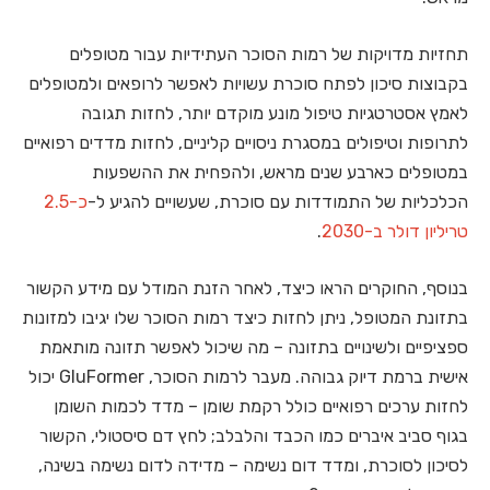
תחזיות מדויקות של רמות הסוכר העתידיות עבור מטופלים
בקבוצות סיכון לפתח סוכרת עשויות לאפשר לרופאים ולמטופלים
לאמץ אסטרטגיות טיפול מונע מוקדם יותר, לחזות תגובה
לתרופות וטיפולים במסגרת ניסויים קליניים, לחזות מדדים רפואיים
במטופלים כארבע שנים מראש, ולהפחית את ההשפעות
הכלכליות של התמודדות עם סוכרת, שעשויים להגיע ל-
כ-2.5
טריליון דולר ב-2030
.
בנוסף, החוקרים הראו כיצד, לאחר הזנת המודל עם מידע הקשור
בתזונת המטופל, ניתן לחזות כיצד רמות הסוכר שלו יגיבו למזונות
ספציפיים ולשינויים בתזונה – מה שיכול לאפשר תזונה מותאמת
אישית ברמת דיוק גבוהה. מעבר לרמות הסוכר, GluFormer יכול
לחזות ערכים רפואיים כולל רקמת שומן – מדד לכמות השומן
בגוף סביב איברים כמו הכבד והלבלב; לחץ דם סיסטולי, הקשור
לסיכון לסוכרת, ומדד דום נשימה – מדידה לדום נשימה בשינה,