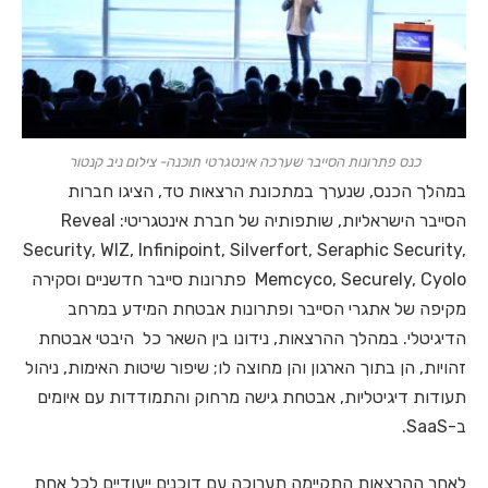
כנס פתרונות הסייבר שערכה אינטגרטי תוכנה- צילום ניב קנטור
במהלך הכנס, שנערך במתכונת הרצאות טד, הציגו חברות
הסייבר הישראליות, שותפותיה של חברת אינטגריטי: Reveal
Security, WIZ, Infinipoint, Silverfort, Seraphic Security,
Memcyco, Securely, Cyolo פתרונות סייבר חדשניים וסקירה
מקיפה של אתגרי הסייבר ופתרונות אבטחת המידע במרחב
הדיגיטלי. במהלך ההרצאות, נידונו בין השאר כל היבטי אבטחת
זהויות, הן בתוך הארגון והן מחוצה לו; שיפור שיטות האימות, ניהול
תעודות דיגיטליות, אבטחת גישה מרחוק והתמודדות עם איומים
ב-SaaS.
לאחר ההרצאות התקיימה תערוכה עם דוכנים ייעודיים לכל אחת