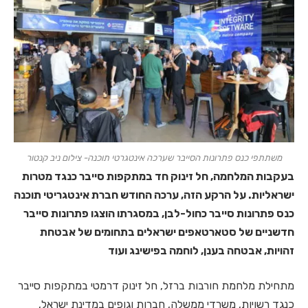
משתתפי כנס פתרונות הסייבר שערכה אינטגרטי תוכנה- צילום ניב קנטור
בעקבות המלחמה, חל זינוק חד במתקפות סייבר כנגד מטרות
ישראליות. על הרקע הזה, ערכה החודש חברת אינטגריטי תוכנה
כנס פתרונות סייבר כחול-לבן, במסגרתו הוצגו פתרונות סייבר
חדשניים של סטארטאפים ישראלים בתחומים של אבטחת
זהויות, אבטחה בענן, לוחמה בפישינג ועוד
מתחילת מלחמת חורבות ברזל, חל זינוק דרמטי במתקפות סייבר
כנגד רשויות, משרדי ממשלה, חברות וגופים במדינת ישראל,