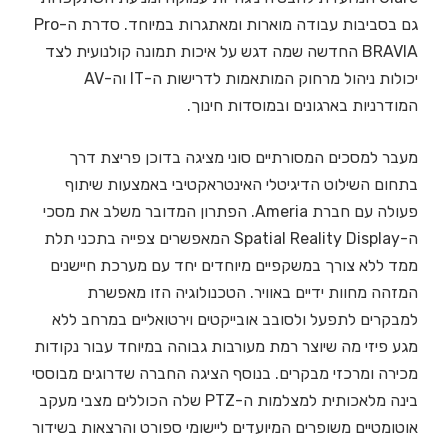
גם בסביבות עבודה מוארות ומאתגרות במיוחד. סדרת ה-Pro
BRAVIA החדשה שמה דגש על איכות תמונה קולנועית לצד
יכולות ניהול מרחוק המותאמות לדרישות ה-IT וה-AV
המודרניות בארגונים ובמוסדות חינוך.
מעבר למסכים המסורתיים סוני מציגה בדוכן פריצת דרך
בתחום השילוט הדיגיטלי האינטראקטיבי באמצעות שיתוף
פעולה עם חברת Ameria. הפתרון המדובר משלב את מסכי
ה-Spatial Reality Display המאפשרים צפייה בתכני תלת
ממד ללא צורך במשקפיים מיוחדים יחד עם מערכת חיישנים
המזהה מחוות ידיים באוויר. הטכנולוגיה הזו מאפשרת
למבקרים לתפעל ולסובב אובייקטים וירטואליים במרחב ללא
מגע פיזי מה שיוצר רמת מעורבות גבוהה במיוחד עבור נקודות
מכירה ומרכזי מבקרים. בנוסף הציגה החברה שדרוגים מבוססי
בינה מלאכותית למצלמות ה-PTZ שלה הכוללים מצבי מעקב
אוטומטיים משופרים המיועדים ליישומי ספורט והרצאות בשידור