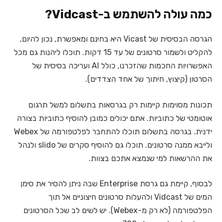
כמה עולה להשתמש ב-Vidcast?
הגרסה הבסיסית של Vicast היא בחינם ומאפשרת, נכון להיום,
להקליט ולשמור סרטונים של עד 15 דקות.
תוכלו ליהנות גם מכל
האפשרויות החכמות שהזכרנו, כולל AI ועריכה בסיסית של
הסרטון (קיצוץ, חיתוך של אחד הצדדים).
תכונות מסוימות קיימות רק בגרסאות בתשלום למשל תרגום
אוטומטי של כתוביות. אתם יכולים כמובן להוסיף כתוביות בצורה
ידנית.
בגרסה בתשלום תוכלו להתחבר לפלטפורמה של Webex
ולייבא ממנה סרטונים. תוכלו גם להוסיף סקרים של slido ולנהל
את ההרשאות למי שנמצא אתכם בצוות.
לבסוף, קיימת גם גרסת Enterprise שבה ניתן להסיר את סימן
המים של Vidcast ולהעלות סרטונים חיצוניים אל תוך
הפלטפורמה (לא רק מ-Webex).
יש לשים לב שכל הסרטונים