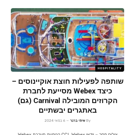
HOSPITALITY
שותפה לפעילות חוצת אוקיינוסים –
כיצד Webex מסייעת לחברת
הקרוזים המובילה Carnival (גם)
באתגרים יבשתיים
By
איתי ברנר
6 במאי 2024
צילום מסך – וידאו CCL Webex הטמעת מערכת Webex