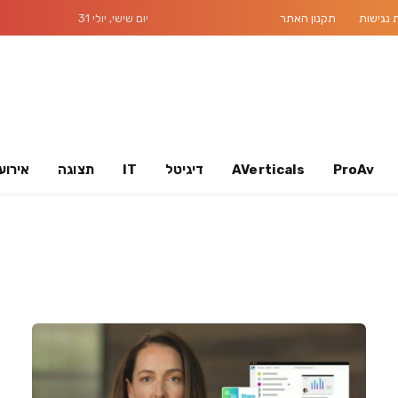
נגישות
תקנון האתר
יום שישי, יולי 31
ProAv
AVerticals
דיגיטל
IT
תצוגה
אירוע