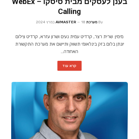
בענן לעסקים מבית סיסקו – WebEx
Calling
By
מערכת AVMASTER
18 במרץ 2024
מימין: שרית רצר, קרדיט עמית נעים ושרון עזרא, קרדיט צילום
יונתן בלום בזק בינלאומי תשווק ותיישם את מערכת התקשורת
האחודה…
קרא עוד