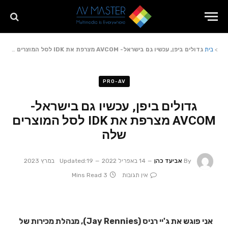
>
בית
גדולים ביפן, עכשיו גם בישראל- AVCOM מצרפת את IDK לסל המוצרים שלה
PRO-AV
גדולים ביפן, עכשיו גם בישראל-
AVCOM מצרפת את IDK לסל המוצרים
שלה
By
אביעד כהן
14 באפריל 2022
19 במרץ 2023
Updated:
אין תגובות
3 Mins Read
אני פוגש את ג'יי רניס (Jay Rennies), מנהלת מכירות של