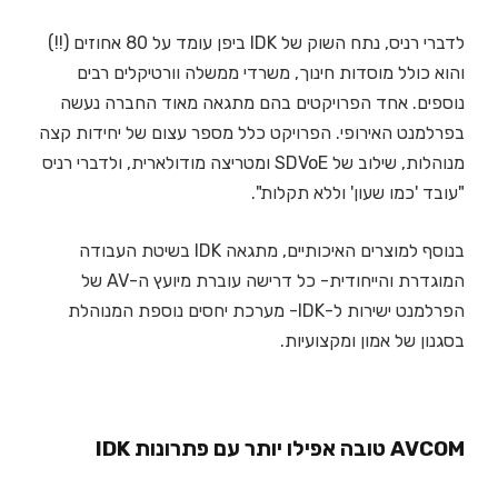
לדברי רניס, נתח השוק של IDK ביפן עומד על 80 אחוזים (!!)
והוא כולל מוסדות חינוך, משרדי ממשלה וורטיקלים רבים
נוספים. אחד הפרויקטים בהם מתגאה מאוד החברה נעשה
בפרלמנט האירופי. הפרויקט כלל מספר עצום של יחידות קצה
מנוהלות, שילוב של SDVoE ומטריצה מודולארית, ולדברי רניס
"עובד 'כמו שעון' וללא תקלות".
בנוסף למוצרים האיכותיים, מתגאה IDK בשיטת העבודה
המוגדרת והייחודית- כל דרישה עוברת מיועץ ה-AV של
הפרלמנט ישירות ל-IDK- מערכת יחסים נוספת המנוהלת
בסגנון של אמון ומקצועיות.
AVCOM טובה אפילו יותר עם פתרונות IDK