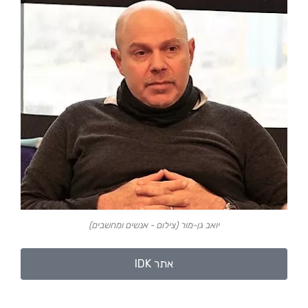
יואב גן-מור (צילום - אנשים ומחשבים)
אתר IDK