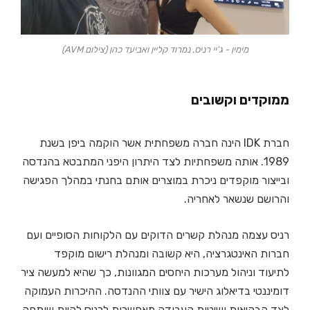
מימין - ג'יי רניס, נמרוד קליין ואביעד כהן (צילום AVM)
ממוקדים וקשובים
חברת IDK הינה חברה משפחתית אשר הוקמה ביפן בשנת
1989. אותה משפחתיות לצד היתרון היפני המתבטא בהנדסה
ובייצור מוקפדים ניכרת במוצרים אותם בחנתי במהלך הפגישה
והרושם שנשאר לאחריה.
רניס עצמה מנהלת קשרים הדוקים עם הלקוחות הסופיים ועם
חברות האינטגרציה, היא קשובה ומנהלת רישום מוקפד
לתיעוד וניהול מערכות היחסים המגוונות, כך שהיא למעשה ציר
דומיננטי בדיאלוג הישיר עם צוותי ההנדסה. ההיכרות העמוקה
לצד הבקיאות ושיטות העבודה מאפשרות לרניס להיות שותפה