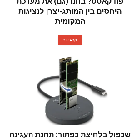
פודקאסט? בחנו (גם) את מערכת
היחסים בין המותג-יצרן לנציגות
המקומית
קרא עוד
שכפול בלחיצת כפתור: תחנת העגינה