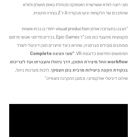
סוני רוצה לוודא ששרשרת האספקה מנוהלת באופן מושלם ולוודא
שהתכנים של הלקוחות יגיעו מנקודה A ל Z בצורה מיטבית.
"הצגנו בתערוכה אולפן visual production ייחודי בו נכחו אושיות
מקצועיות מהענף כמו מנכ"ל Epic Games, בכירים מדיסני ואנשי פרסום
ממותגים מובילים מגרמניה, שהראו כיצד מייצרים תוכן דיגיטלי לשלל
המימושים החדשים כדוגמת VR.
"סוני הציגה Complete
workflow החל מיצירת התוכן, דרך ניהולו והעברתו ועד לצריכתו
בנקודת הקצה ביעילות מרבית בפן העסקי
, לרבות מערכות ניהול,
שילוט דיגיטלי ואלקטרוני, וכמובן ההקרנה והצפייה."