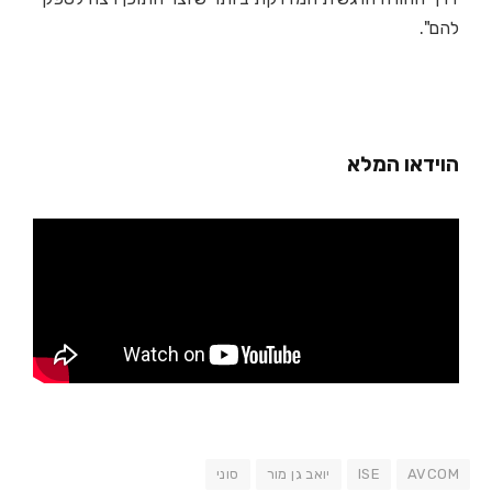
להם".
הוידאו המלא
AVCOM
ISE
יואב גן מור
סוני