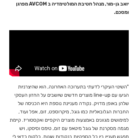
יואב גן-מור, מנהל חטיבת המולטימדיה ב AVCOM מפרגן
ומסכם.
"השינוי העיקרי לדעתי בתערוכה האחרונה, הוא שהיצרניות
הגיעו עם line-up מוצרים חדשים שיושבים על החזון העסקי
שלהן באופן מדויק. נקודה מעניינת נוספת היא הכניסה של
החברות הגלובאליות כמו גוגל, מיקרוספט, זום, אפל ועוד,
למימושים מגוונים באמצעות מוצרים היקפיים ואקססוריז. קיימת
מגמה מסקרנת של גוגל מיטאפ עם זום, טימס וסיסקו, ויש
מפגש מעניין בין כל הספקיות בנקודות שונות. כלקוח כדאי לי